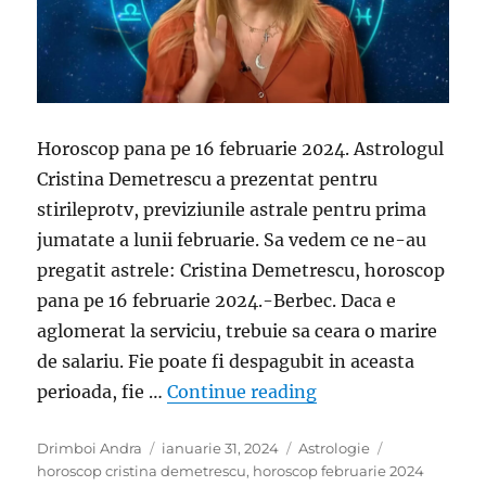
Horoscop pana pe 16 februarie 2024. Astrologul
Cristina Demetrescu a prezentat pentru
stirileprotv, previziunile astrale pentru prima
jumatate a lunii februarie. Sa vedem ce ne-au
pregatit astrele: Cristina Demetrescu, horoscop
pana pe 16 februarie 2024.-Berbec. Daca e
aglomerat la serviciu, trebuie sa ceara o marire
de salariu. Fie poate fi despagubit in aceasta
„Cristina Demetresc
perioada, fie …
Continue reading
Author
Posted
Categories
Tags
Drimboi Andra
ianuarie 31, 2024
Astrologie
on
horoscop cristina demetrescu
,
horoscop februarie 2024