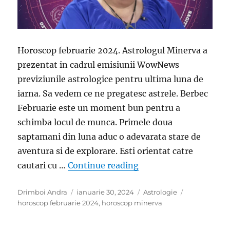
Horoscop februarie 2024. Astrologul Minerva a
prezentat in cadrul emisiunii WowNews
previziunile astrologice pentru ultima luna de
iarna. Sa vedem ce ne pregatesc astrele. Berbec
Februarie este un moment bun pentru a
schimba locul de munca. Primele doua
saptamani din luna aduc o adevarata stare de
aventura si de explorare. Esti orientat catre
„Minerva, horoscop feb
cautari cu …
Continue reading
Author
Posted
Categories
Tags
Drimboi Andra
ianuarie 30, 2024
Astrologie
on
horoscop februarie 2024
,
horoscop minerva