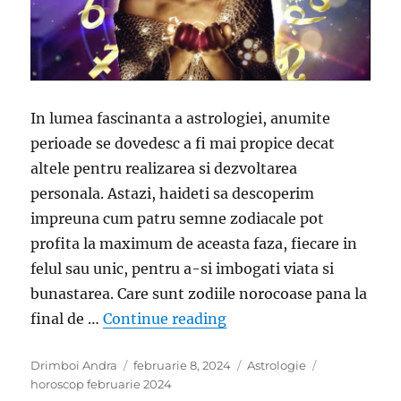
In lumea fascinanta a astrologiei, anumite
perioade se dovedesc a fi mai propice decat
altele pentru realizarea si dezvoltarea
personala. Astazi, haideti sa descoperim
impreuna cum patru semne zodiacale pot
profita la maximum de aceasta faza, fiecare in
felul sau unic, pentru a-si imbogati viata si
bunastarea. Care sunt zodiile norocoase pana la
„O perioada frumoasa in
final de …
Continue reading
Author
Posted
Categories
Tags
Drimboi Andra
februarie 8, 2024
Astrologie
on
horoscop februarie 2024