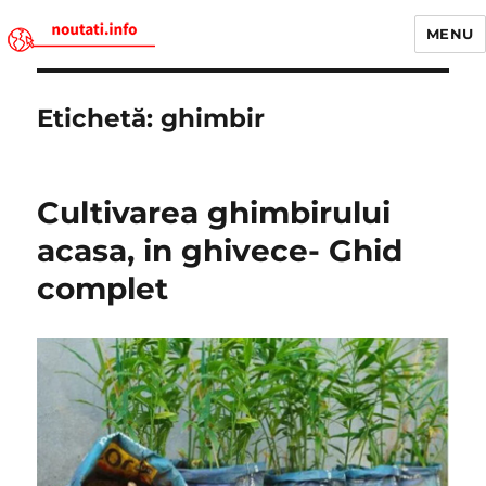
MENU
Noutati.Info
Etichetă:
ghimbir
Cultivarea ghimbirului
acasa, in ghivece- Ghid
complet