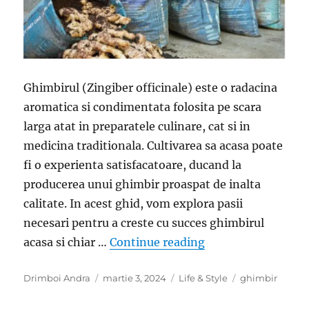
Ghimbirul (Zingiber officinale) este o radacina
aromatica si condimentata folosita pe scara
larga atat in preparatele culinare, cat si in
medicina traditionala. Cultivarea sa acasa poate
fi o experienta satisfacatoare, ducand la
producerea unui ghimbir proaspat de inalta
calitate. In acest ghid, vom explora pasii
necesari pentru a creste cu succes ghimbirul
„Cultivarea ghimbi
acasa si chiar …
Continue reading
Author
Posted
Categories
Tags
Drimboi Andra
martie 3, 2024
Life & Style
ghimbir
on