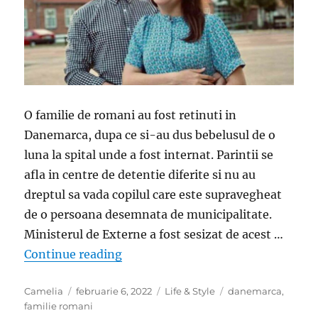
O familie de romani au fost retinuti in
Danemarca, dupa ce si-au dus bebelusul de o
luna la spital unde a fost internat. Parintii se
afla in centre de detentie diferite si nu au
dreptul sa vada copilul care este supravegheat
de o persoana desemnata de municipalitate.
Ministerul de Externe a fost sesizat de acest …
„Calvarul trait de o familie de roma
Continue reading
Author
Posted
Categories
Tags
Camelia
februarie 6, 2022
Life & Style
danemarca
,
on
familie romani