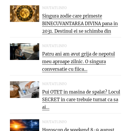
NOUTATI.INFO
Singura zodie care primeste
BINECUVANTAREA DIVINA pana in
2031. Destinul ei se schimba din
temelii,...
NOUTATI.INFO
Patru ani am avut grija de nepotul
meu aproape zilnic. O singura
conversatie cu fiica...
NOUTATI.INFO
Pui OTET in masina de spalat? Locul
SECRET in care trebuie turnat ca sa
ai...
NOUTATI.INFO
Horoscop de weekend 8-9 august