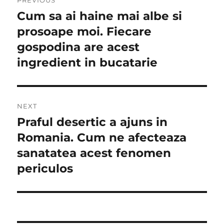
PREVIOUS
în
Cum sa ai haine mai albe si
Previous
post:
prosoape moi. Fiecare
articole
gospodina are acest
ingredient in bucatarie
NEXT
Praful desertic a ajuns in
Next
post:
Romania. Cum ne afecteaza
sanatatea acest fenomen
periculos