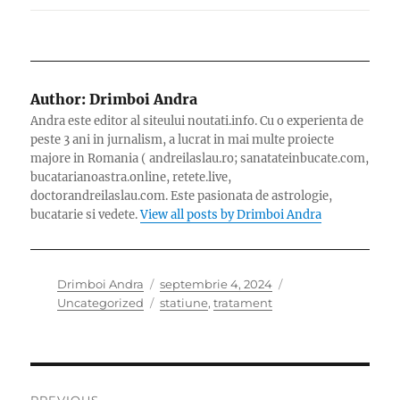
Author:
Drimboi Andra
Andra este editor al siteului noutati.info. Cu o experienta de
peste 3 ani in jurnalism, a lucrat in mai multe proiecte
majore in Romania ( andreilaslau.ro; sanatateinbucate.com,
bucatarianoastra.online, retete.live,
doctorandreilaslau.com. Este pasionata de astrologie,
bucatarie si vedete.
View all posts by Drimboi Andra
Author
Posted
Categories
Drimboi Andra
septembrie 4, 2024
on
Tags
Uncategorized
statiune
,
tratament
Navigare