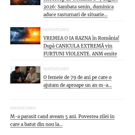
2026: Sambata senin, duminica
aduce rasturnari de situatie…
NOUTATI.INFO
VREMEA O IA RAZNA în România!
După CANICULA EXTREMĂ vin
FURTUNI VIOLENTE. ANM emite
NOI...
NOUTATI.INFO
O femeie de 79 de ani pe care o
ajutam de aproape un an m-a...
NOUTATI.INFO
M-a parasit cand aveam 5 ani. Povestea zilei in
care a batut din nou la...