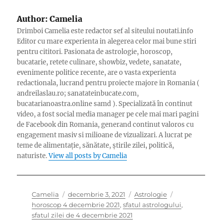
Author:
Camelia
Drimboi Camelia este redactor sef al siteului noutati.info
Editor cu mare experienta in alegerea celor mai bune stiri
pentru cititori. Pasionata de astrologie, horoscop,
bucatarie, retete culinare, showbiz, vedete, sanatate,
evenimente politice recente, are o vasta experienta
redactionala, lucrand pentru proiecte majore in Romania (
andreilaslau.ro; sanatateinbucate.com,
bucatarianoastra.online samd ). Specializată în continut
video, a fost social media manager pe cele mai mari pagini
de Facebook din Romania, generand continut valoros cu
engagement masiv si milioane de vizualizari. A lucrat pe
teme de alimentație, sănătate, știrile zilei, politică,
naturiste.
View all posts by Camelia
Author
Posted
Categories
Tags
Camelia
decembrie 3, 2021
Astrologie
on
horoscop 4 decembrie 2021
,
sfatul astrologului
,
sfatul zilei de 4 decembrie 2021