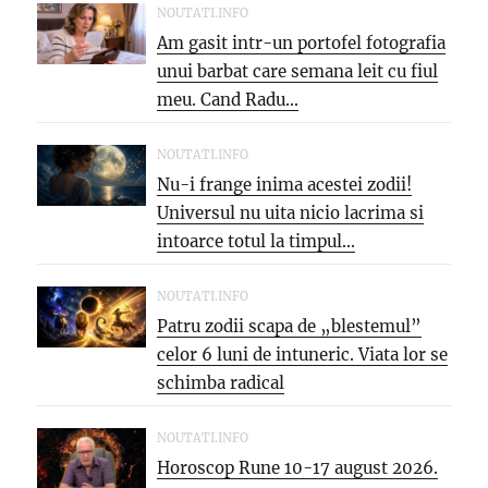
NOUTATI.INFO
Am gasit intr-un portofel fotografia
unui barbat care semana leit cu fiul
meu. Cand Radu...
NOUTATI.INFO
Nu-i frange inima acestei zodii!
Universul nu uita nicio lacrima si
intoarce totul la timpul...
NOUTATI.INFO
Patru zodii scapa de „blestemul”
celor 6 luni de intuneric. Viata lor se
schimba radical
NOUTATI.INFO
Horoscop Rune 10-17 august 2026.