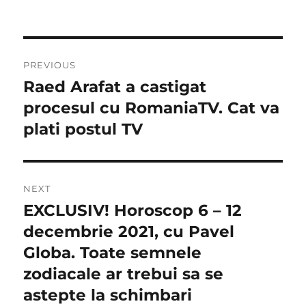
Navigare
PREVIOUS
în
Raed Arafat a castigat
Previous
post:
procesul cu RomaniaTV. Cat va
articole
plati postul TV
NEXT
EXCLUSIV! Horoscop 6 – 12
Next
post:
decembrie 2021, cu Pavel
Globa. Toate semnele
zodiacale ar trebui sa se
astepte la schimbari