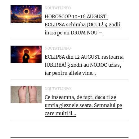
NOUTATI.INFO
HOROSCOP 10-16 AUGUST:
ECLIPSA schimba JOCUL! 4 zodii
intra pe un DRUM NOU –
oportunitati...
NOUTATI.INFO
ECLIPSA din 12 AUGUST rastoarna
IUBIREA! 3 zodii au NOROC urias,
iar pentru altele vine...
NOUTATI.INFO
Ce inseamna, de fapt, daca ti se
umfla gleznele seara. Semnalul pe
care multi il...