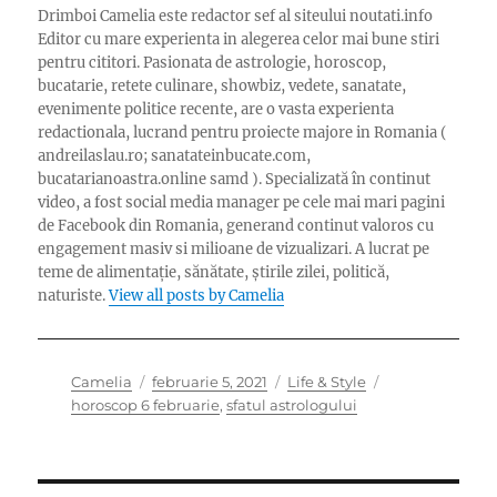
Drimboi Camelia este redactor sef al siteului noutati.info
Editor cu mare experienta in alegerea celor mai bune stiri
pentru cititori. Pasionata de astrologie, horoscop,
bucatarie, retete culinare, showbiz, vedete, sanatate,
evenimente politice recente, are o vasta experienta
redactionala, lucrand pentru proiecte majore in Romania (
andreilaslau.ro; sanatateinbucate.com,
bucatarianoastra.online samd ). Specializată în continut
video, a fost social media manager pe cele mai mari pagini
de Facebook din Romania, generand continut valoros cu
engagement masiv si milioane de vizualizari. A lucrat pe
teme de alimentație, sănătate, știrile zilei, politică,
naturiste.
View all posts by Camelia
Author
Posted
Categories
Tags
Camelia
februarie 5, 2021
Life & Style
on
horoscop 6 februarie
,
sfatul astrologului