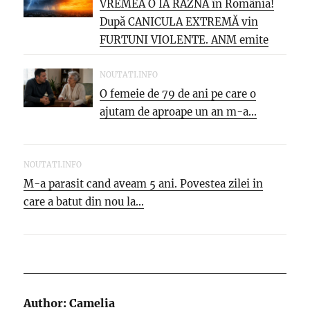
VREMEA O IA RAZNA în România!
După CANICULA EXTREMĂ vin
FURTUNI VIOLENTE. ANM emite
NOI...
NOUTATI.INFO
O femeie de 79 de ani pe care o
ajutam de aproape un an m-a...
NOUTATI.INFO
M-a parasit cand aveam 5 ani. Povestea zilei in
care a batut din nou la...
Author:
Camelia