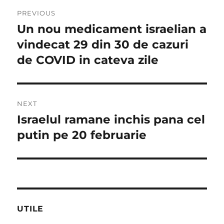
Navigare
PREVIOUS
în
Un nou medicament israelian a
Previous
post:
vindecat 29 din 30 de cazuri
articole
de COVID in cateva zile
NEXT
Israelul ramane inchis pana cel
Next
post:
putin pe 20 februarie
UTILE