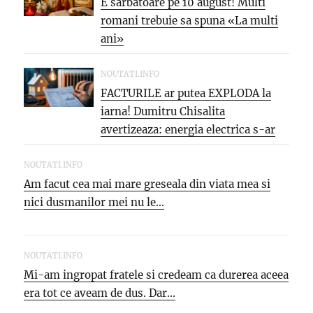
E sarbatoare pe 10 august! Multi
romani trebuie sa spuna «La multi
ani»
NOUTATI.INFO
FACTURILE ar putea EXPLODA la
iarna! Dumitru Chisalita
avertizeaza: energia electrica s-ar
putea SCUMPI cu...
NOUTATI.INFO
Am facut cea mai mare greseala din viata mea si
nici dusmanilor mei nu le...
NOUTATI.INFO
Mi-am ingropat fratele si credeam ca durerea aceea
era tot ce aveam de dus. Dar...