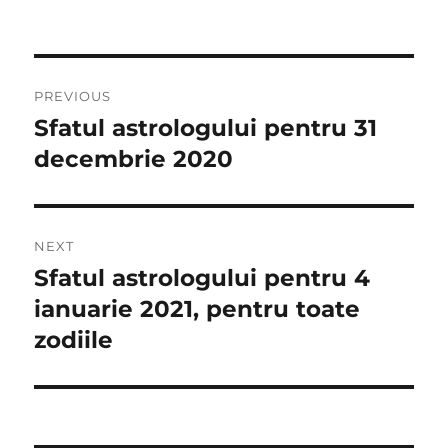
Navigare
PREVIOUS
în
Sfatul astrologului pentru 31
Previous
post:
decembrie 2020
articole
NEXT
Sfatul astrologului pentru 4
Next
post:
ianuarie 2021, pentru toate
zodiile