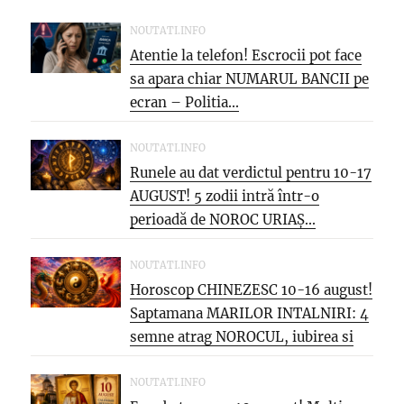
NOUTATI.INFO
Atentie la telefon! Escrocii pot face
sa apara chiar NUMARUL BANCII pe
ecran – Politia...
NOUTATI.INFO
Runele au dat verdictul pentru 10-17
AUGUST! 5 zodii intră într-o
perioadă de NOROC URIAȘ...
NOUTATI.INFO
Horoscop CHINEZESC 10-16 august!
Saptamana MARILOR INTALNIRI: 4
semne atrag NOROCUL, iubirea si
oportunitatea care...
NOUTATI.INFO