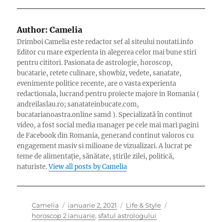
Author:
Camelia
Drimboi Camelia este redactor sef al siteului noutati.info
Editor cu mare experienta in alegerea celor mai bune stiri
pentru cititori. Pasionata de astrologie, horoscop,
bucatarie, retete culinare, showbiz, vedete, sanatate,
evenimente politice recente, are o vasta experienta
redactionala, lucrand pentru proiecte majore in Romania (
andreilaslau.ro; sanatateinbucate.com,
bucatarianoastra.online samd ). Specializată în continut
video, a fost social media manager pe cele mai mari pagini
de Facebook din Romania, generand continut valoros cu
engagement masiv si milioane de vizualizari. A lucrat pe
teme de alimentație, sănătate, știrile zilei, politică,
naturiste.
View all posts by Camelia
Author
Posted
Categories
Tags
Camelia
ianuarie 2, 2021
Life & Style
on
horoscop 2 ianuarie
,
sfatul astrologului