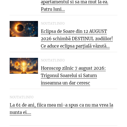
apartamentul si sa ma mut la ea.
Patru luni...
NOUTATI.INFO
Eclipsa de Soare din 12 AUGUST
2026 schimbă DESTINUL zodiilor!
Ce aduce eclipsa parțială văzută...
NOUTATI.INFO
Horoscop zilnic 7 august 2026:
Trigonul Soarelui si Saturn
inseamna un dar ceresc
NOUTATI.INFO
La 61 de ani, fiica mea mi-a spus ca nu ma vrea la
nunta ei....