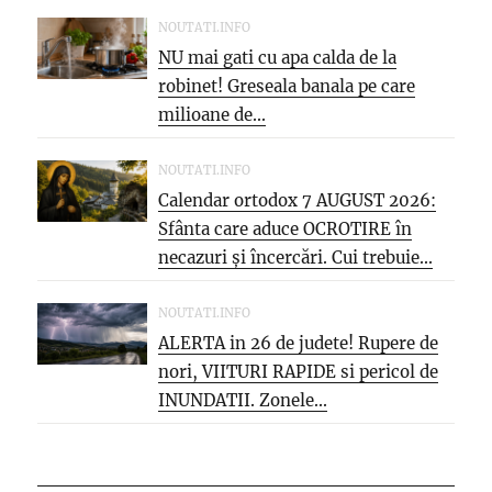
NOUTATI.INFO
NU mai gati cu apa calda de la
robinet! Greseala banala pe care
milioane de...
NOUTATI.INFO
Calendar ortodox 7 AUGUST 2026:
Sfânta care aduce OCROTIRE în
necazuri și încercări. Cui trebuie...
NOUTATI.INFO
ALERTA in 26 de judete! Rupere de
nori, VIITURI RAPIDE si pericol de
INUNDATII. Zonele...