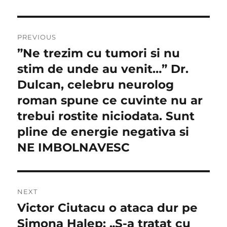
Navigare
PREVIOUS
în
”Ne trezim cu tumori si nu
Previous
post:
stim de unde au venit…” Dr.
articole
Dulcan, celebru neurolog
roman spune ce cuvinte nu ar
trebui rostite niciodata. Sunt
pline de energie negativa si
NE IMBOLNAVESC
NEXT
Victor Ciutacu o ataca dur pe
Next
post:
Simona Halep: „S-a tratat cu