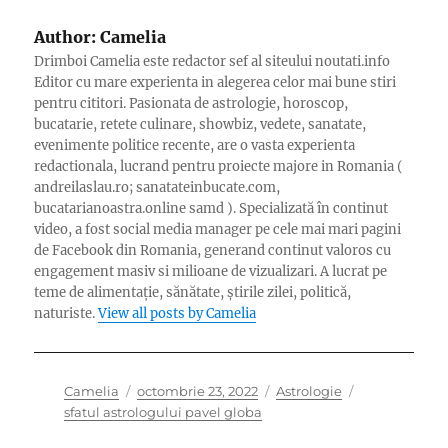
Author:
Camelia
Drimboi Camelia este redactor sef al siteului noutati.info
Editor cu mare experienta in alegerea celor mai bune stiri
pentru cititori. Pasionata de astrologie, horoscop,
bucatarie, retete culinare, showbiz, vedete, sanatate,
evenimente politice recente, are o vasta experienta
redactionala, lucrand pentru proiecte majore in Romania (
andreilaslau.ro; sanatateinbucate.com,
bucatarianoastra.online samd ). Specializată în continut
video, a fost social media manager pe cele mai mari pagini
de Facebook din Romania, generand continut valoros cu
engagement masiv si milioane de vizualizari. A lucrat pe
teme de alimentație, sănătate, știrile zilei, politică,
naturiste.
View all posts by Camelia
Author
Posted
Categories
Tags
Camelia
octombrie 23, 2022
Astrologie
on
sfatul astrologului pavel globa