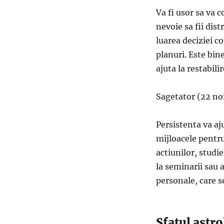
Va fi usor sa va 
nevoie sa fii dist
luarea deciziei co
planuri. Este bine
ajuta la restabilir
Sagetator (22 no
Persistenta va aj
mijloacele pentru
actiunilor, studi
la seminarii sau a
personale, care s
Sfatul astr