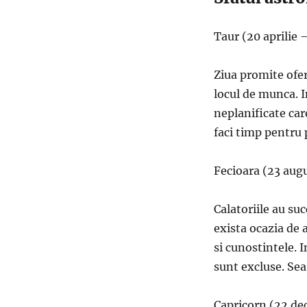
Taur (20 aprilie 
Ziua promite ofer
locul de munca. In
neplanificate car
faci timp pentru 
Fecioara (23 aug
Calatoriile au su
exista ocazia de 
si cunostintele. 
sunt excluse. Sear
Capricorn (22 de