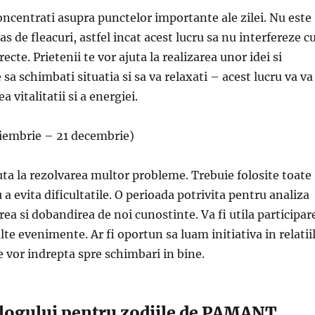
concentrati asupra punctelor importante ale zilei. Nu este
ras de fleacuri, astfel incat acest lucru sa nu interfereze c
recte. Prietenii te vor ajuta la realizarea unor idei si
 sa schimbati situatia si sa va relaxati – acest lucru va va
ea vitalitatii si a energiei.
iembrie – 21 decembrie)
uta la rezolvarea multor probleme. Trebuie folosite toate
 a evita dificultatile. O perioada potrivita pentru analiza
erea si dobandirea de noi cunostinte. Va fi utila participar
lte evenimente. Ar fi oportun sa luam initiativa in relatii
e vor indrepta spre schimbari in bine.
ologului pentru zodiile de PAMANT