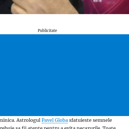
Publicitate
uminica. Astrologul
Pavel Globa
sfatuieste semnele
rebuie sa fii atente pentru a evita necazurile. Toate