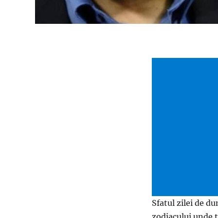
Sfatul zilei de d
zodiacului unde t