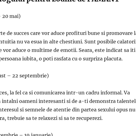
– 20 mai)
te de succes care vor aduce profituri bune si promovare l
tuitia nu va esua in alte chestiuni. Sunt posibile calatori
e vor aduce o multime de emotii. Seara, este indicat sa iti
persoana iubita, o poti rasfata cu o surpriza placuta.
ust – 22 septembrie)
cces, la fel ca si comunicarea intr-un cadru informal. Va
a intalni oameni interesanti si de a-ti demonstra talente
Interesul si semnele de atentie din partea sexului opus nu
a, trebuie sa te relaxezi si sa te recuperezi.
cembrie – 19 ianuarie)