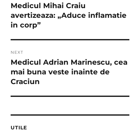
în
Medicul Mihai Craiu
Previous
post:
avertizeaza: „Aduce inflamatie
articole
in corp”
NEXT
Medicul Adrian Marinescu, cea
Next
post:
mai buna veste inainte de
Craciun
UTILE