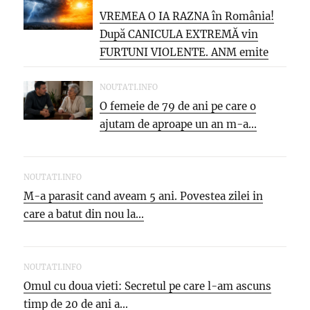
VREMEA O IA RAZNA în România!
După CANICULA EXTREMĂ vin
FURTUNI VIOLENTE. ANM emite
NOI...
NOUTATI.INFO
O femeie de 79 de ani pe care o
ajutam de aproape un an m-a...
NOUTATI.INFO
M-a parasit cand aveam 5 ani. Povestea zilei in
care a batut din nou la...
NOUTATI.INFO
Omul cu doua vieti: Secretul pe care l-am ascuns
timp de 20 de ani a...