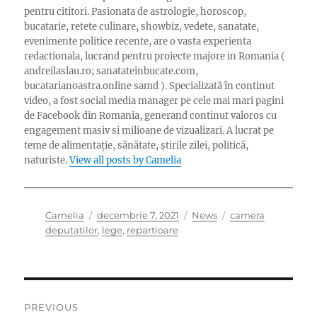
pentru cititori. Pasionata de astrologie, horoscop,
bucatarie, retete culinare, showbiz, vedete, sanatate,
evenimente politice recente, are o vasta experienta
redactionala, lucrand pentru proiecte majore in Romania (
andreilaslau.ro; sanatateinbucate.com,
bucatarianoastra.online samd ). Specializată în continut
video, a fost social media manager pe cele mai mari pagini
de Facebook din Romania, generand continut valoros cu
engagement masiv si milioane de vizualizari. A lucrat pe
teme de alimentație, sănătate, știrile zilei, politică,
naturiste.
View all posts by Camelia
Author
Posted
Categories
Tags
Camelia
decembrie 7, 2021
News
camera
on
deputatilor
,
lege
,
repartioare
Navigare
PREVIOUS