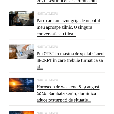
2031. Destinul ei se schimba din
temelii,...
NOUTATI.INFO
Patru ani am avut grija de nepotul
meu aproape zilnic. O singura
conversatie cu fiica...
NOUTATI.INFO
Pui OTET in masina de spalat? Locul
SECRET in care trebuie turnat ca sa
ai...
NOUTATI.INFO
Horoscop de weekend 8-9 august
2026: Sambata senin, duminica
aduce rasturnari de situatie…
NOUTATI.INFO