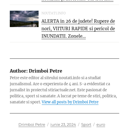
NOUTATI.INFO
ALERTA in 26 de judete! Rupere de
nori, VIITURI RAPIDE si pericol de
INUNDATII. Zonele...
Author:
Drimboi Petre
Petre este editor al siteului noutati.info si a studiat
jurnalismul. Are o experienta de 4 ani. S-a evidentiat ca
jurnalist in proiectul stiriactuale.net. Este pasionat de
politica, sport si sanatate. A lucrat pe teme de stiri, politica,
sanatate si sport.
View all posts by Drimboi Petre
Author
Posted
Categories
Tags
Drimboi Petre
iunie 23, 2024
Sport
euro