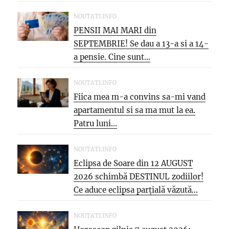
NOUTATI.INFO
PENSII MAI MARI din
SEPTEMBRIE! Se dau a 13-a si a 14-
a pensie. Cine sunt...
NOUTATI.INFO
Fiica mea m-a convins sa-mi vand
apartamentul si sa ma mut la ea.
Patru luni...
NOUTATI.INFO
Eclipsa de Soare din 12 AUGUST
2026 schimbă DESTINUL zodiilor!
Ce aduce eclipsa parțială văzută...
NOUTATI.INFO