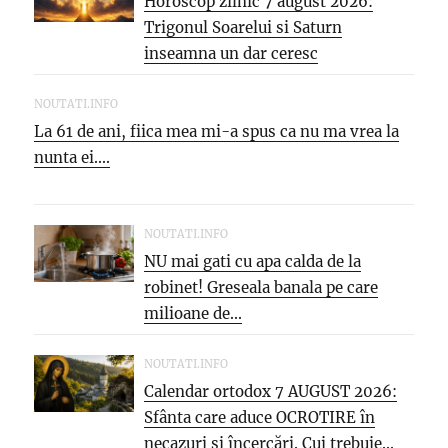
Horoscop zilnic 7 august 2026:
Trigonul Soarelui si Saturn
inseamna un dar ceresc
NOUTATI.INFO
La 61 de ani, fiica mea mi-a spus ca nu ma vrea la
nunta ei....
NOUTATI.INFO
NU mai gati cu apa calda de la
robinet! Greseala banala pe care
milioane de...
NOUTATI.INFO
Calendar ortodox 7 AUGUST 2026:
Sfânta care aduce OCROTIRE în
necazuri și încercări. Cui trebuie...