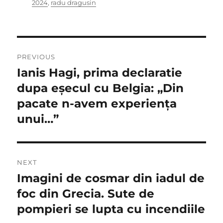
on
2024
,
radu dragusin
Navigare
PREVIOUS
în
Ianis Hagi, prima declaratie
Previous
post:
dupa eşecul cu Belgia: „Din
articole
pacate n-avem experienţa
unui…”
NEXT
Imagini de cosmar din iadul de
Next
post:
foc din Grecia. Sute de
pompieri se lupta cu incendiile