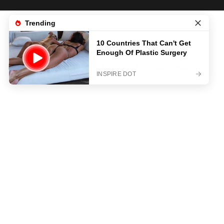
News
Life & Style
Sanatate
Business