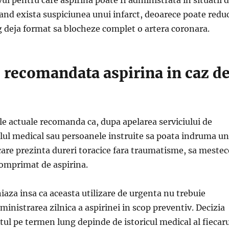
and exista suspiciunea unui infarct, deoarece poate redu
g deja format sa blocheze complet o artera coronara.
 recomandata aspirina in caz d
e actuale recomanda ca, dupa apelarea serviciului de
lul medical sau persoanele instruite sa poata indruma un
care prezinta dureri toracice fara traumatisme, sa mestec
comprimat de aspirina.
iniaza insa ca aceasta utilizare de urgenta nu trebuie
inistrarea zilnica a aspirinei in scop preventiv. Decizia
ul pe termen lung depinde de istoricul medical al fiecar