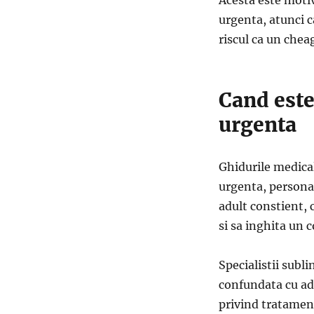
urgenta, atunci c
riscul ca un chea
Cand este
urgenta
Ghidurile medical
urgenta, persona
adult constient, 
si sa inghita un 
Specialistii subl
confundata cu adm
privind tratament