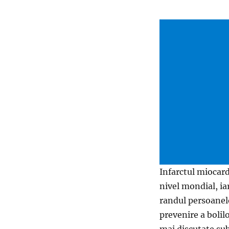
Infarctul miocard
nivel mondial, iar
randul persoanelo
prevenire a bolil
mai discutate su