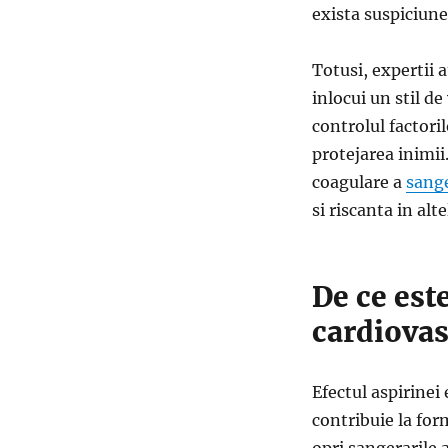
exista suspiciune
Totusi, expertii 
inlocui un stil de
controlul factori
protejarea inimii
coagulare a
sange
si riscanta in alte
De ce este
cardiovas
Efectul aspirinei
contribuie la for
opri sangerarile a