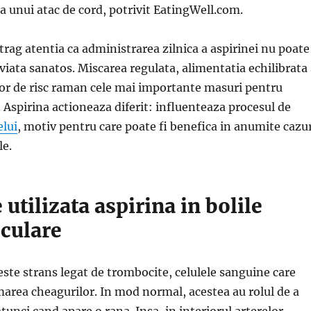
a unui atac de cord, potrivit EatingWell.com.
atrag atentia ca administrarea zilnica a aspirinei nu poate
 viata sanatos. Miscarea regulata, alimentatia echilibrata 
lor de risc raman cele mai importante masuri pentru
. Aspirina actioneaza diferit: influenteaza procesul de
lui
, motiv pentru care poate fi benefica in anumite cazu
le.
 utilizata aspirina in bolile
culare
 este strans legat de trombocite, celulele sanguine care
marea cheagurilor. In mod normal, acestea au rolul de a
tunci cand apare o rana. Insa, in interiorul arterelor,