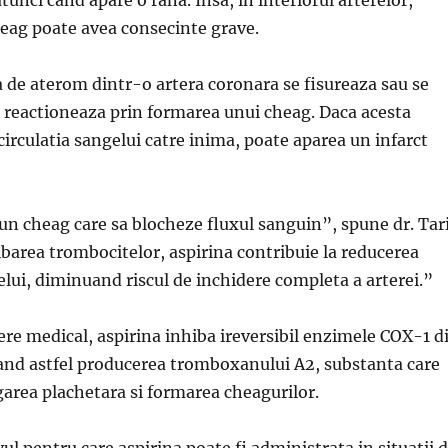
eag poate avea consecinte grave.
 de aterom dintr-o artera coronara se fisureaza sau se
 reactioneaza prin formarea unui cheag. Daca acesta
irculatia sangelui catre inima, poate aparea un infarct
un cheag care sa blocheze fluxul sanguin”, spune dr. Tar
barea trombocitelor, aspirina contribuie la reducerea
elui, diminuand riscul de inchidere completa a arterei.”
re medical, aspirina inhiba ireversibil enzimele COX-1 d
and astfel producerea tromboxanului A2, substanta care
area plachetara si formarea cheagurilor.
ul pentru care aspirina poate fi administrata in situatii 