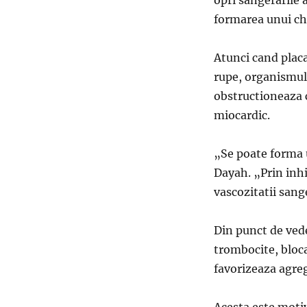
formarea unui ch
Atunci cand placa
rupe, organismul
obstructioneaza c
miocardic.
„Se poate forma 
Dayah. „Prin inhi
vascozitatii sang
Din punct de vede
trombocite, bloc
favorizeaza agreg
Acesta este motiv