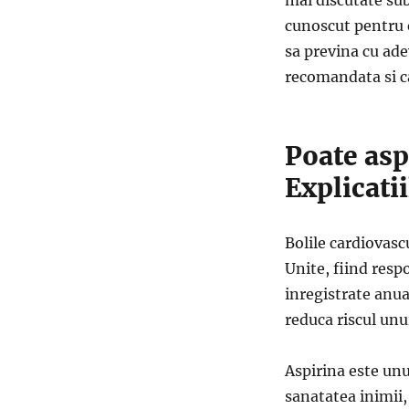
cunoscut pentru e
sa previna cu adev
recomandata si c
Poate asp
Explicatii
Bolile cardiovasc
Unite, fiind resp
inregistrate anua
reduca riscul unui
Aspirina este un
sanatatea inimii,