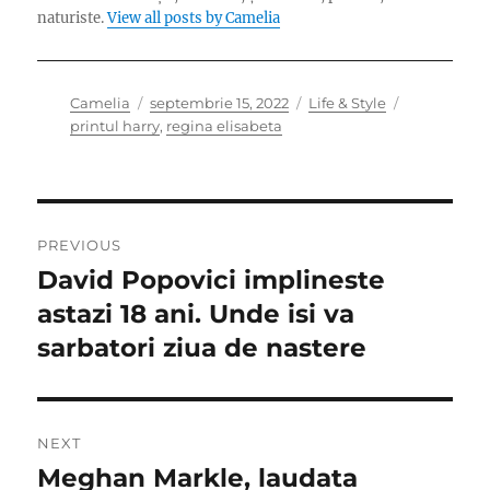
naturiste.
View all posts by Camelia
Author
Posted
Categories
Tags
Camelia
septembrie 15, 2022
Life & Style
on
printul harry
,
regina elisabeta
Navigare
PREVIOUS
în
David Popovici implineste
Previous
post:
astazi 18 ani. Unde isi va
articole
sarbatori ziua de nastere
NEXT
Meghan Markle, laudata
Next