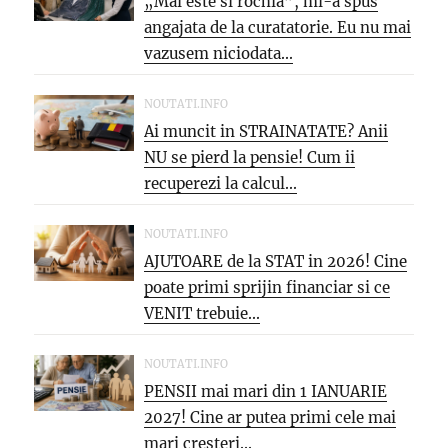
„Mai este si rochia”, mi-a spus
angajata de la curatatorie. Eu nu mai
vazusem niciodata...
NOUTATI.INFO
Ai muncit in STRAINATATE? Anii
NU se pierd la pensie! Cum ii
recuperezi la calcul...
NOUTATI.INFO
AJUTOARE de la STAT in 2026! Cine
poate primi sprijin financiar si ce
VENIT trebuie...
NOUTATI.INFO
PENSII mai mari din 1 IANUARIE
2027! Cine ar putea primi cele mai
mari cresteri...