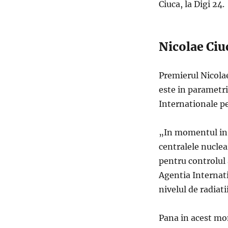
Ciuca, la Digi 24.
Nicolae Ciuc
Premierul Nicolae
este in parametri
Internationale p
„In momentul in c
centralele nucle
pentru controlul a
Agentia Internat
nivelul de radiatii
Pana in acest mom