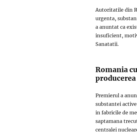
Autoritatile din 
urgenta, substant
a anuntat ca exis
insuficient, moti
Sanatatii.
Romania cu
producerea 
Premierul a anunt
substantei active
in fabricile de m
saptamana trecut
centralei nuclear