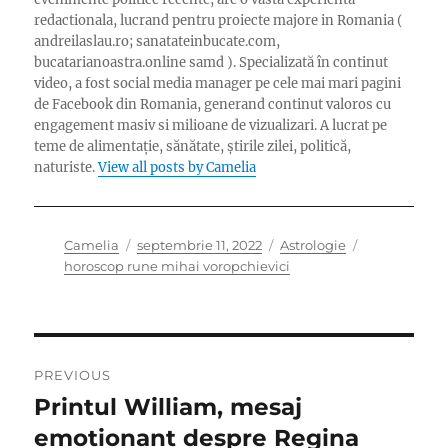
redactionala, lucrand pentru proiecte majore in Romania (
andreilaslau.ro; sanatateinbucate.com,
bucatarianoastra.online samd ). Specializată în continut
video, a fost social media manager pe cele mai mari pagini
de Facebook din Romania, generand continut valoros cu
engagement masiv si milioane de vizualizari. A lucrat pe
teme de alimentație, sănătate, știrile zilei, politică,
naturiste.
View all posts by Camelia
Author
Posted
Categories
Tags
Camelia
septembrie 11, 2022
Astrologie
on
horoscop rune mihai voropchievici
Navigare
PREVIOUS
în
Printul William, mesaj
Previous
post:
emotionant despre Regina
articole