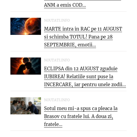
ANM a emis COD...
NOUTATI.INFO
MARTE intra in RAC pe 11 AUGUST
si schimba TOTUL! Pana pe 28
SEPTEMBRIE, emotii...
NOUTATI.INFO
ECLIPSA din 12 AUGUST zguduie
IUBIREA! Relatiile sunt puse la
INCERCARE, iar pentru unele zodii...
NOUTATI.INFO
Sotul meu mi-a spus ca pleaca la
Brasov cu fratele lui. A doua zi,
fratele...