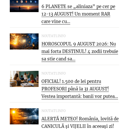
6 PLANETE se „aliniaza” pe cer pe
12-13 AUGUST! Un moment RAR
care vine cu...
NOUTATI.INFO
HOROSCOPUL 9 AUGUST 2026: Nu
mai forta DESTINUL! 4 zodii trebuie
sa stie cand sa...
NOUTATI.INFO
OFICIAL! 1.500 de lei pentru
PROFESORI până la 31 AUGUST!
Vestea importantă: banii vor putea...
NOUTATI.INFO
ALERTĂ METEO! România, lovită de
CANICULĂ și VIJELII în aceeași zi!