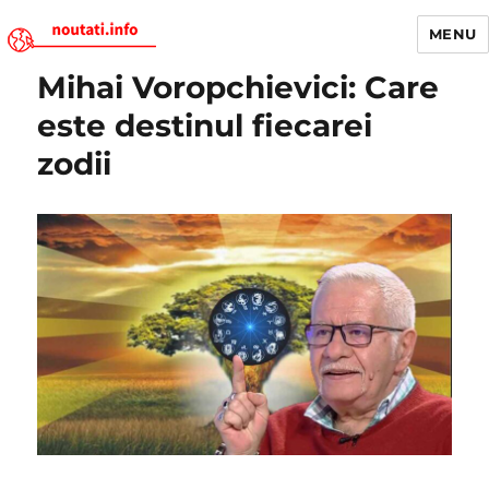
MENU
Mihai Voropchievici: Care
Noutati.Info
este destinul fiecarei
zodii