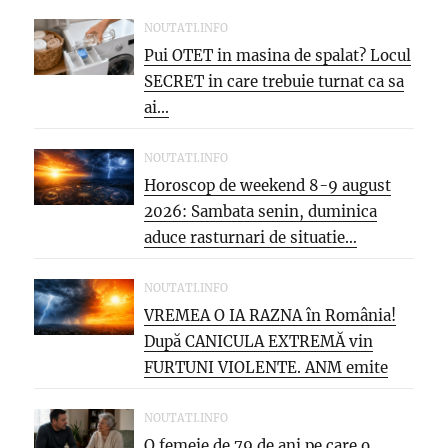
NOUTATI.INFO
Pui OTET in masina de spalat? Locul
SECRET in care trebuie turnat ca sa
ai...
NOUTATI.INFO
Horoscop de weekend 8-9 august
2026: Sambata senin, duminica
aduce rasturnari de situatie…
NOUTATI.INFO
VREMEA O IA RAZNA în România!
După CANICULA EXTREMĂ vin
FURTUNI VIOLENTE. ANM emite
NOI...
NOUTATI.INFO
O femeie de 79 de ani pe care o