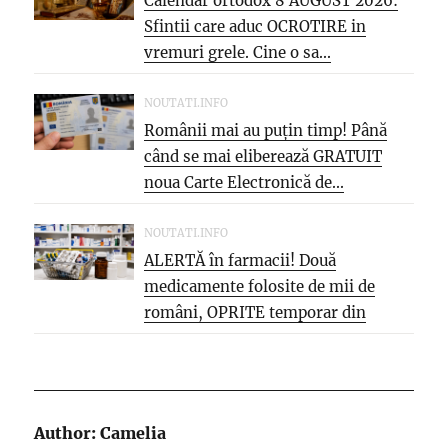
Calendar ortodox 8 AUGUST 2026:
Sfintii care aduc OCROTIRE in
vremuri grele. Cine o sa...
NOUTATI.INFO
Românii mai au puțin timp! Până
când se mai eliberează GRATUIT
noua Carte Electronică de...
NOUTATI.INFO
ALERTĂ în farmacii! Două
medicamente folosite de mii de
români, OPRITE temporar din
vânzare. Motivul...
Author:
Camelia