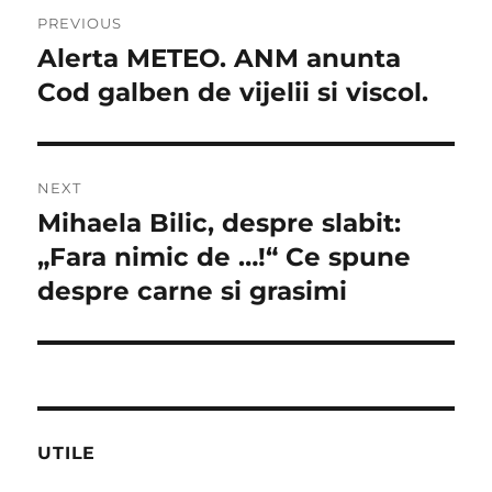
Navigare
PREVIOUS
în
Alerta METEO. ANM anunta
Previous
post:
Cod galben de vijelii si viscol.
articole
NEXT
Mihaela Bilic, despre slabit:
Next
post:
„Fara nimic de …!“ Ce spune
despre carne si grasimi
UTILE