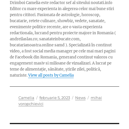
Drimboi Camelia este redactor sef al siteului noutati.info
Editor cu mare experienta in alegerea celor mai bune stiri
pentru cititori. Pasionata de astrologie, horoscop,
bucatarie, retete culinare, showbiz, vedete, sanatate,
evenimente politice recente, are o vasta experienta
redactionala, lucrand pentru proiecte majore in Romania (
andreilaslau.ro; sanatateinbucate.com,
bucatarianoastra.online samd ). Specializată în continut
video, a fost social media manager pe cele mai mari pagini
de Facebook din Romania, generand continut valoros cu
engagement masiv si milioane de vizualizari. A lucrat pe
teme de alimentație, sănătate, știrile zilei, politică,
naturiste.
View all posts by Camelia
Author
Posted
Categories
Tags
Camelia
februarie 5, 2023
News
mihai
on
voropchievici