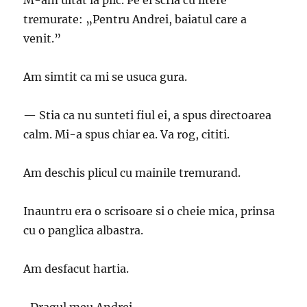
M-am uitat la plic. Pe el scria cu litere
tremurate: „Pentru Andrei, baiatul care a
venit.”
Am simtit ca mi se usuca gura.
— Stia ca nu sunteti fiul ei, a spus directoarea
calm. Mi-a spus chiar ea. Va rog, cititi.
Am deschis plicul cu mainile tremurand.
Inauntru era o scrisoare si o cheie mica, prinsa
cu o panglica albastra.
Am desfacut hartia.