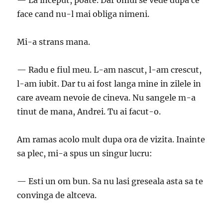
— La inceput, poate. Dar omul se vede dupa ce
face cand nu-l mai obliga nimeni.
Mi-a strans mana.
— Radu e fiul meu. L-am nascut, l-am crescut,
l-am iubit. Dar tu ai fost langa mine in zilele in
care aveam nevoie de cineva. Nu sangele m-a
tinut de mana, Andrei. Tu ai facut-o.
Am ramas acolo mult dupa ora de vizita. Inainte
sa plec, mi-a spus un singur lucru:
— Esti un om bun. Sa nu lasi greseala asta sa te
convinga de altceva.