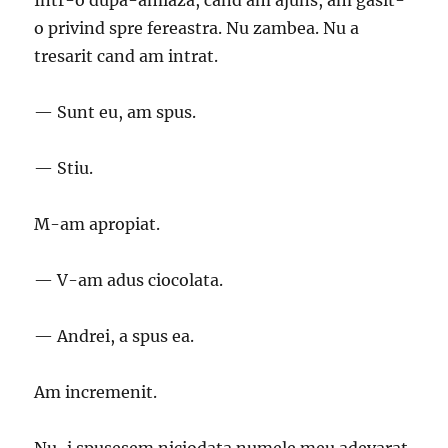
Intr-o dupa-amiaza, cand am ajuns, am gasit-
o privind spre fereastra. Nu zambea. Nu a
tresarit cand am intrat.
— Sunt eu, am spus.
— Stiu.
M-am apropiat.
— V-am adus ciocolata.
— Andrei, a spus ea.
Am incremenit.