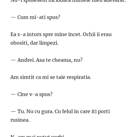
Nu-i spusesem niciodata numele meu adevarat.
— Cum mi-ati spus?
Ea s-a intors spre mine incet. Ochii ii erau
obositi, dar limpezi.
— Andrei. Asa te cheama, nu?
Am simtit ca mi se taie respiratia.
— Cine v-a spus?
— Tu. Nu cu gura. Cu felul in care iti porti
rusinea.