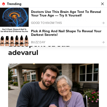
MENU
M-am prefacut ca sunt
Noutati.Info
fiul unei batrane din azil.
Dupa moartea ei, am
descoperit ca stia
adevarul