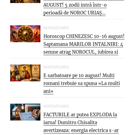
AUGUST! 5 zodii intră într-o
perioadă de NOROC URIAȘ...
NOUTATI.INFO
Horoscop CHINEZESC 10-16 august!
Saptamana MARILOR INTALNIRI: 4
semne atrag NOROCUL, iubirea si
oportunitatea care...
NOUTATI.INFO
E sarbatoare pe 10 august! Multi
romani trebuie sa spuna «La multi
ani»
NOUTATI.INFO
FACTURILE ar putea EXPLODA la
iarna! Dumitru Chisalita
avertizeaza: energia electrica s-ar