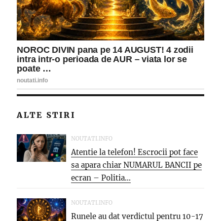
ALTE STIRI
NOUTATI.INFO
Atentie la telefon! Escrocii pot face
sa apara chiar NUMARUL BANCII pe
ecran – Politia...
NOUTATI.INFO
Runele au dat verdictul pentru 10-17