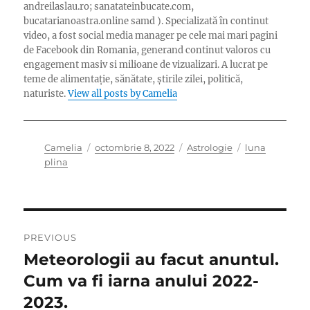
andreilaslau.ro; sanatateinbucate.com,
bucatarianoastra.online samd ). Specializată în continut
video, a fost social media manager pe cele mai mari pagini
de Facebook din Romania, generand continut valoros cu
engagement masiv si milioane de vizualizari. A lucrat pe
teme de alimentație, sănătate, știrile zilei, politică,
naturiste.
View all posts by Camelia
Author
Posted
Categories
Tags
Camelia
octombrie 8, 2022
Astrologie
luna
on
plina
Navigare
PREVIOUS
în
Meteorologii au facut anuntul.
Previous
post:
Cum va fi iarna anului 2022-
articole
2023.