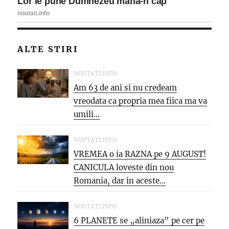
ALTE STIRI
NOUTATI.INFO
Am 63 de ani si nu credeam
vreodata ca propria mea fiica ma va
umili...
NOUTATI.INFO
VREMEA o ia RAZNA pe 9 AUGUST!
CANICULA loveste din nou
Romania, dar in aceste...
NOUTATI.INFO
6 PLANETE se „aliniaza” pe cer pe