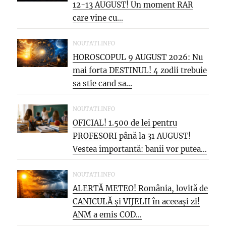
12-13 AUGUST! Un moment RAR
care vine cu...
NOUTATI.INFO
HOROSCOPUL 9 AUGUST 2026: Nu
mai forta DESTINUL! 4 zodii trebuie
sa stie cand sa...
NOUTATI.INFO
OFICIAL! 1.500 de lei pentru
PROFESORI până la 31 AUGUST!
Vestea importantă: banii vor putea...
NOUTATI.INFO
ALERTĂ METEO! România, lovită de
CANICULĂ și VIJELII în aceeași zi!
ANM a emis COD...