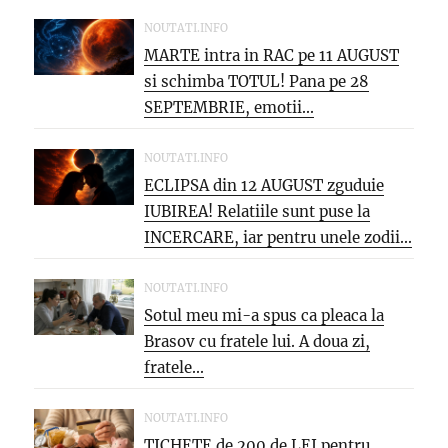
NOUTATI.INFO
MARTE intra in RAC pe 11 AUGUST
si schimba TOTUL! Pana pe 28
SEPTEMBRIE, emotii...
NOUTATI.INFO
ECLIPSA din 12 AUGUST zguduie
IUBIREA! Relatiile sunt puse la
INCERCARE, iar pentru unele zodii...
NOUTATI.INFO
Sotul meu mi-a spus ca pleaca la
Brasov cu fratele lui. A doua zi,
fratele...
NOUTATI.INFO
TICHETE de 200 de LEI pentru