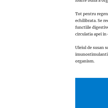
foarte buna a or
Tot pentru regen
echilibrata. Se 
functiile digestiv
circulatia apei i
Uleiul de susan s
imunostimulanti,
organism.