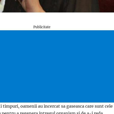
Publicitate
i timpuri, oamenii au incercat sa gaseasca care sunt cele
pentru a regenera intregul organism si de a-i reda