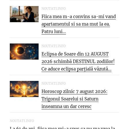
NOUTATI.INFO
Fiica mea m-a convins sa-mi vand
apartamentul si sa ma mut la ea.
Patru luni...
NOUTATI.INFO
Eclipsa de Soare din 12 AUGUST
2026 schimbă DESTINUL zodiilor!
Ce aduce eclipsa parțială văzută...
NOUTATI.INFO
Horoscop zilnic 7 august 2026:
Trigonul Soarelui si Saturn
inseamna un dar ceresc
NOUTATI.INFO
La 61 de ani, fiica mea mi-a spus ca nu ma vrea la