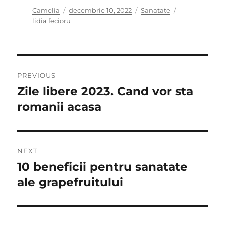
Author
Posted
Categories
Tags
Camelia
decembrie 10, 2022
Sanatate
on
lidia fecioru
Navigare
PREVIOUS
în
Zile libere 2023. Cand vor sta
Previous
post:
romanii acasa
articole
NEXT
10 beneficii pentru sanatate
Next
post:
ale grapefruitului