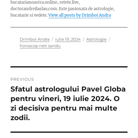
bucatarianoastra.online, retete.live,
doctorandreilaslau.com. Este pasionata de astrologie,
bucatarie si vedete.
View all posts by Drimboi Andra
Author
Posted
Categories
Tags
Drimboi Andra
iulie 19, 2024
Astrologie
on
horoscop neti sandu
Navigare
PREVIOUS
în
Sfatul astrologului Pavel Globa
Previous
post:
pentru vineri, 19 iulie 2024. O
articole
zi decisiva pentru mai multe
zodii.