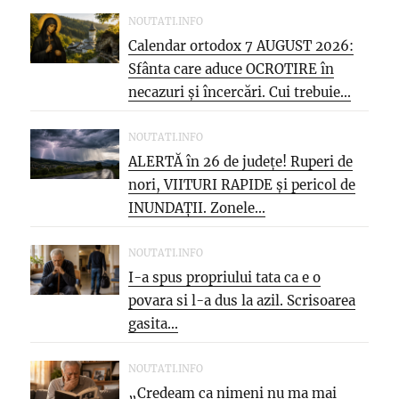
NOUTATI.INFO
Calendar ortodox 7 AUGUST 2026:
Sfânta care aduce OCROTIRE în
necazuri și încercări. Cui trebuie...
NOUTATI.INFO
ALERTĂ în 26 de județe! Ruperi de
nori, VIITURI RAPIDE și pericol de
INUNDAȚII. Zonele...
NOUTATI.INFO
I-a spus propriului tata ca e o
povara si l-a dus la azil. Scrisoarea
gasita...
NOUTATI.INFO
„Credeam ca nimeni nu ma mai