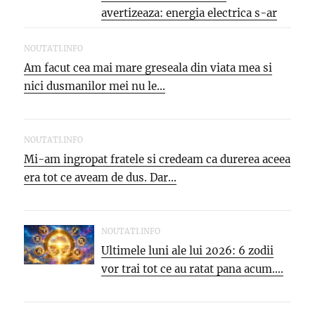
avertizeaza: energia electrica s-ar
putea SCUMPI cu...
NOUTATI.INFO
Am facut cea mai mare greseala din viata mea si
nici dusmanilor mei nu le...
NOUTATI.INFO
Mi-am ingropat fratele si credeam ca durerea aceea
era tot ce aveam de dus. Dar...
NOUTATI.INFO
Ultimele luni ale lui 2026: 6 zodii
vor trai tot ce au ratat pana acum....