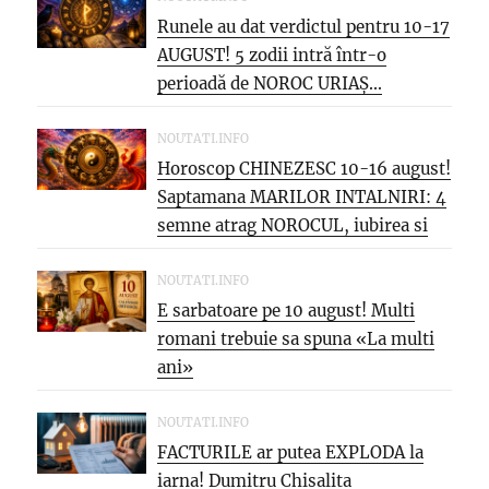
Runele au dat verdictul pentru 10-17
AUGUST! 5 zodii intră într-o
perioadă de NOROC URIAȘ...
NOUTATI.INFO
Horoscop CHINEZESC 10-16 august!
Saptamana MARILOR INTALNIRI: 4
semne atrag NOROCUL, iubirea si
oportunitatea care...
NOUTATI.INFO
E sarbatoare pe 10 august! Multi
romani trebuie sa spuna «La multi
ani»
NOUTATI.INFO
FACTURILE ar putea EXPLODA la
iarna! Dumitru Chisalita