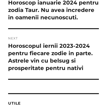
în
Horoscop ianuarie 2024 pentru
Previous
post:
zodia Taur. Nu avea incredere
articole
in oamenii necunoscuti.
NEXT
Horoscopul iernii 2023-2024
Next
post:
pentru fiecare zodie in parte.
Astrele vin cu belsug si
prosperitate pentru nativi
UTILE