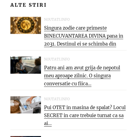
ALTE STIRI
NOUTATI.INFO
Singura zodie care primeste
BINECUVANTAREA DIVINA pana in
2031. Destinul ei se schimba din
temelii,...
NOUTATI.INFO
Patru ani am avut grija de nepotul
meu aproape zilnic. O singura
conversatie cu fiica...
NOUTATI.INFO
Pui OTET in masina de spalat? Locul
SECRET in care trebuie turnat ca sa
ai...