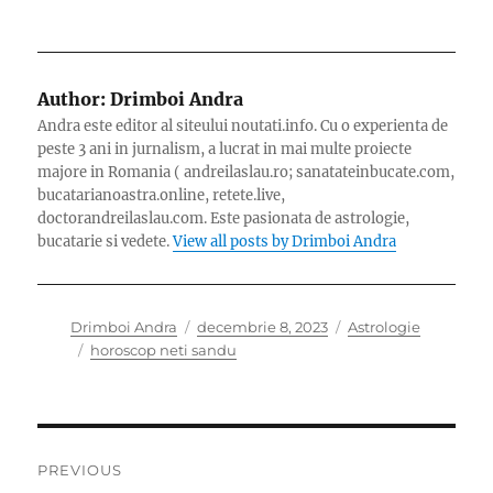
Author:
Drimboi Andra
Andra este editor al siteului noutati.info. Cu o experienta de
peste 3 ani in jurnalism, a lucrat in mai multe proiecte
majore in Romania ( andreilaslau.ro; sanatateinbucate.com,
bucatarianoastra.online, retete.live,
doctorandreilaslau.com. Este pasionata de astrologie,
bucatarie si vedete.
View all posts by Drimboi Andra
Author
Posted
Categories
Drimboi Andra
decembrie 8, 2023
Astrologie
Tags
on
horoscop neti sandu
Navigare
PREVIOUS