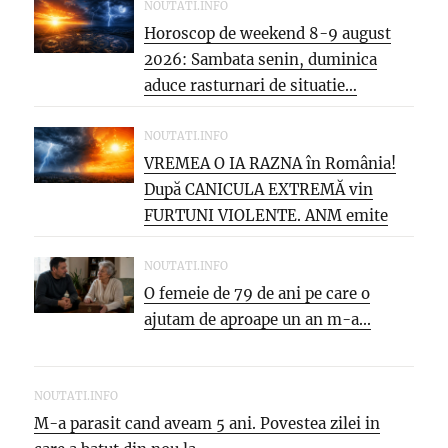
NOUTATI.INFO
Horoscop de weekend 8-9 august
2026: Sambata senin, duminica
aduce rasturnari de situatie…
NOUTATI.INFO
VREMEA O IA RAZNA în România!
După CANICULA EXTREMĂ vin
FURTUNI VIOLENTE. ANM emite
NOI...
NOUTATI.INFO
O femeie de 79 de ani pe care o
ajutam de aproape un an m-a...
NOUTATI.INFO
M-a parasit cand aveam 5 ani. Povestea zilei in