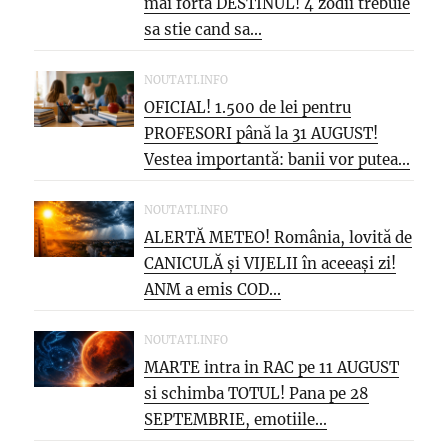
mai forta DESTINUL! 4 zodii trebuie
sa stie cand sa...
NOUTATI.INFO
OFICIAL! 1.500 de lei pentru
PROFESORI până la 31 AUGUST!
Vestea importantă: banii vor putea...
NOUTATI.INFO
ALERTĂ METEO! România, lovită de
CANICULĂ și VIJELII în aceeași zi!
ANM a emis COD...
NOUTATI.INFO
MARTE intra in RAC pe 11 AUGUST
si schimba TOTUL! Pana pe 28
SEPTEMBRIE, emotiile...