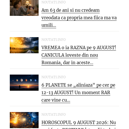
NOUTATI.INFO
Am 63 de ani si nu credeam
vreodata ca propria mea fiica ma va
umili...
NOUTATI.INFO
VREMEA o ia RAZNA pe 9 AUGUST!
CANICULA loveste din nou
Romania, dar in aceste...
NOUTATI.INFO
6 PLANETE se „aliniaza” pe cer pe
12-13 AUGUST! Un moment RAR
care vine cu...
NOUTATI.INFO
HOROSCOPUL 9 AUGUST 2026: Nu