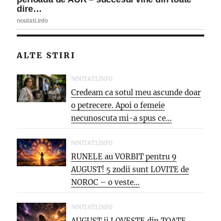
ALTE STIRI
NOUTATI.INFO
Credeam ca sotul meu ascunde doar
o petrecere. Apoi o femeie
necunoscuta mi-a spus ce...
NOUTATI.INFO
RUNELE au VORBIT pentru 9
AUGUST! 5 zodii sunt LOVITE de
NOROC – o veste...
NOUTATI.INFO
AUGUST ii LOVESTE din TOATE