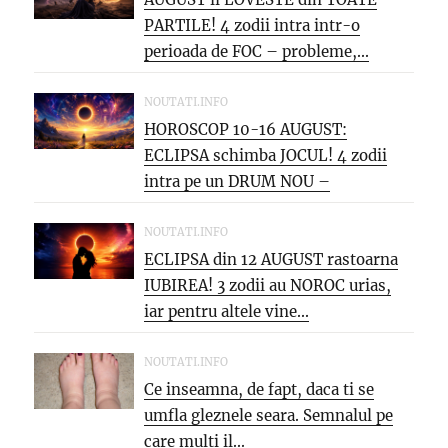
PARTILE! 4 zodii intra intr-o
perioada de FOC – probleme,...
NOUTATI.INFO
HOROSCOP 10-16 AUGUST:
ECLIPSA schimba JOCUL! 4 zodii
intra pe un DRUM NOU –
oportunitati...
NOUTATI.INFO
ECLIPSA din 12 AUGUST rastoarna
IUBIREA! 3 zodii au NOROC urias,
iar pentru altele vine...
NOUTATI.INFO
Ce inseamna, de fapt, daca ti se
umfla gleznele seara. Semnalul pe
care multi il...