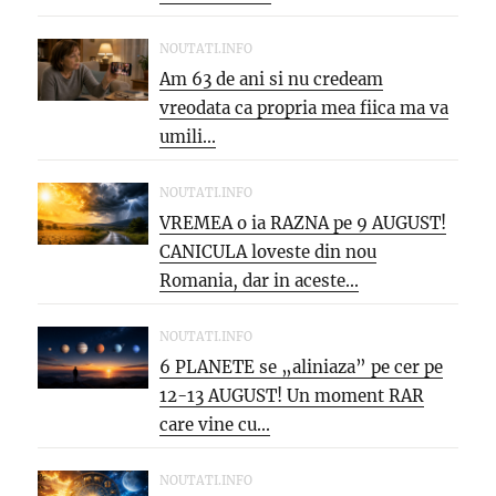
NOUTATI.INFO
Am 63 de ani si nu credeam
vreodata ca propria mea fiica ma va
umili...
NOUTATI.INFO
VREMEA o ia RAZNA pe 9 AUGUST!
CANICULA loveste din nou
Romania, dar in aceste...
NOUTATI.INFO
6 PLANETE se „aliniaza” pe cer pe
12-13 AUGUST! Un moment RAR
care vine cu...
NOUTATI.INFO