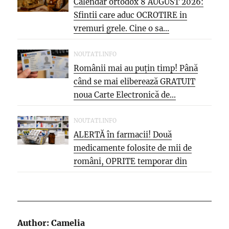
Calendar ortodox 8 AUGUST 2026:
Sfintii care aduc OCROTIRE in
vremuri grele. Cine o sa...
NOUTATI.INFO
Românii mai au puțin timp! Până
când se mai eliberează GRATUIT
noua Carte Electronică de...
NOUTATI.INFO
ALERTĂ în farmacii! Două
medicamente folosite de mii de
români, OPRITE temporar din
vânzare. Motivul...
Author:
Camelia