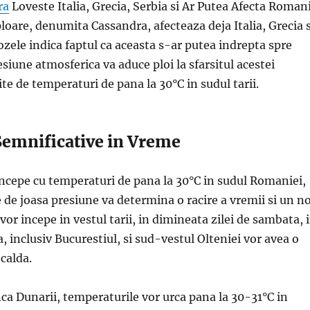
ra
Loveste Italia, Grecia, Serbia si Ar Putea Afecta Roman
oare, denumita Cassandra, afecteaza deja Italia, Grecia s
ozele indica faptul ca aceasta s-ar putea indrepta spre
iune atmosferica va aduce ploi la sfarsitul acestei
te de temperaturi de pana la 30°C in sudul tarii.
Semnificative in Vreme
ncepe cu temperaturi de pana la 30°C in sudul Romaniei,
 de joasa presiune va determina o racire a vremii si un n
e vor incepe in vestul tarii, in dimineata zilei de sambata, 
 inclusiv Bucurestiul, si sud-vestul Olteniei vor avea o
 calda.
nca Dunarii, temperaturile vor urca pana la 30-31°C in