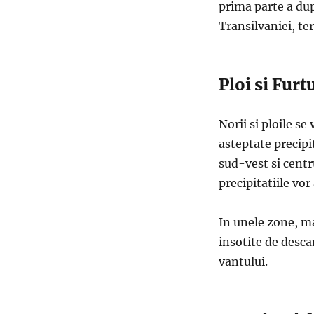
prima parte a du
Transilvaniei, t
Ploi si Fur
Norii si ploile s
asteptate precipit
sud-vest si centr
precipitatiile vor 
In unele zone, mai
insotite de descar
vantului.