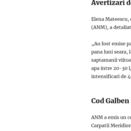
Avertizari 
Elena Mateescu, 
(ANM), a detaliat
„Au fost emise pa
pana luni seara, l
saptamanii viitoa
apa intre 20-30 l
intensificari de
Cod Galben 
ANM a emis un co
Carpatii Meridiona