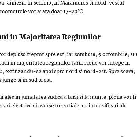
pa-amiezii. In schimb, in Maramures si nord-vestul
ermometrele vor arata doar 17-20°C.
tuni in Majoritatea Regiunilor
e vor deplasa treptat spre est, iar sambata, 5 octombrie, su
atii in majoritatea regiunilor tarii. Ploile vor incepe in
u, extinzandu-se apoi spre nord si nord-est. Spre seara,
ajunge si in sud si est.
 ales in jumatatea sudica a tarii si la munte, ploile vor fi
cari electrice si averse torentiale, cu intensificari ale