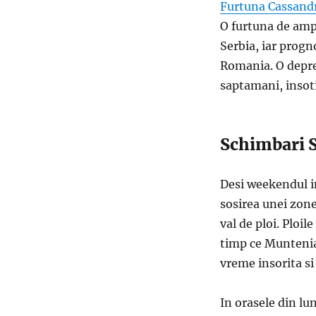
Furtuna Cassand
O furtuna de ampl
Serbia, iar progn
Romania. O depres
saptamani, insoti
Schimbari 
Desi weekendul i
sosirea unei zone
val de ploi. Ploil
timp ce Muntenia,
vreme insorita si
In orasele din lu