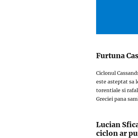
Furtuna Cas
Ciclonul Cassandra
este asteptat sa 
torentiale si raf
Greciei pana sam
Lucian Sfica
ciclon ar p