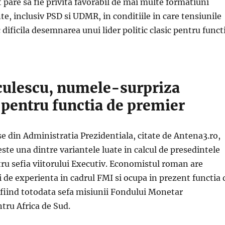
pare sa fie privita favorabil de mai multe formatiuni
te, inclusiv PSD si UDMR, in conditiile in care tensiunile
 dificila desemnarea unui lider politic clasic pentru funct
culescu, numele-surpriza
 pentru functia de premier
se din Administratia Prezidentiala, citate de Antena3.ro,
este una dintre variantele luate in calcul de presedintele
ru sefia viitorului Executiv. Economistul roman are
 de experienta in cadrul FMI si ocupa in prezent functia 
 fiind totodata sefa misiunii Fondului Monetar
tru Africa de Sud.