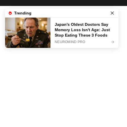
News
Life & Style
Sanatate
Business