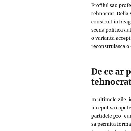
Profilul sau prof
tehnocrat. Delia 
construit intreag
scena politica a
o varianta accept
reconstruiasca o 
De ce ar 
tehnocra
In ultimele zile,
inceput sa capete
partidele pro-eur
sa permita formar