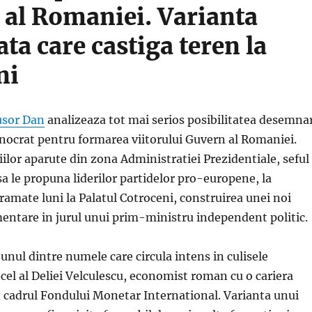
 al Romaniei. Varianta
ta care castiga teren la
ni
usor Dan
analizeaza tot mai serios posibilitatea desemnar
nocrat pentru formarea viitorului Guvern al Romaniei.
iilor aparute din zona Administratiei Prezidentiale, seful
sa le propuna liderilor partidelor pro-europene, la
ramate luni la Palatul Cotroceni, construirea unei noi
mentare in jurul unui prim-ministru independent politic.
 unul dintre numele care circula intens in culisele
 cel al Deliei Velculescu, economist roman cu o cariera
 cadrul Fondului Monetar International. Varianta unui