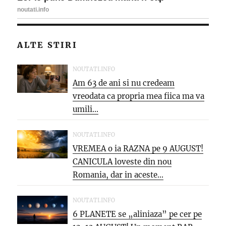
ALTE STIRI
NOUTATI.INFO
Am 63 de ani si nu credeam
vreodata ca propria mea fiica ma va
umili...
NOUTATI.INFO
VREMEA o ia RAZNA pe 9 AUGUST!
CANICULA loveste din nou
Romania, dar in aceste...
NOUTATI.INFO
6 PLANETE se „aliniaza” pe cer pe