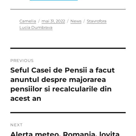
Author
Posted
Categories
Tags
Camelia
mai 31, 2022
News
Stavrofora
on
Lucia Dumbrava
Navigare
PREVIOUS
în
Seful Casei de Pensii a facut
Previous
post:
anuntul despre majorarea
articole
pensiilor si recalcularile din
acest an
NEXT
Alerta meteo. Romania, lovita
Next