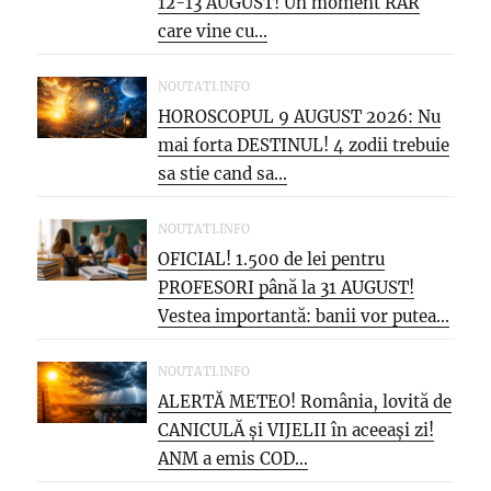
12-13 AUGUST! Un moment RAR
care vine cu...
NOUTATI.INFO
HOROSCOPUL 9 AUGUST 2026: Nu
mai forta DESTINUL! 4 zodii trebuie
sa stie cand sa...
NOUTATI.INFO
OFICIAL! 1.500 de lei pentru
PROFESORI până la 31 AUGUST!
Vestea importantă: banii vor putea...
NOUTATI.INFO
ALERTĂ METEO! România, lovită de
CANICULĂ și VIJELII în aceeași zi!
ANM a emis COD...