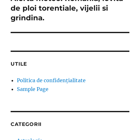
post:
de ploi torentiale, vijelii si
grindina.
UTILE
Politica de confidențialitate
Sample Page
CATEGORII