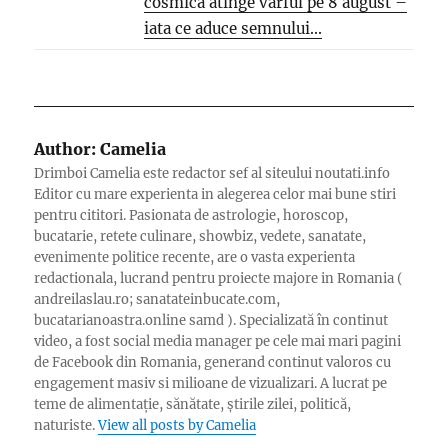
cosmica atinge varful pe 8 august –
iata ce aduce semnului...
Author:
Camelia
Drimboi Camelia este redactor sef al siteului noutati.info
Editor cu mare experienta in alegerea celor mai bune stiri
pentru cititori. Pasionata de astrologie, horoscop,
bucatarie, retete culinare, showbiz, vedete, sanatate,
evenimente politice recente, are o vasta experienta
redactionala, lucrand pentru proiecte majore in Romania (
andreilaslau.ro; sanatateinbucate.com,
bucatarianoastra.online samd ). Specializată în continut
video, a fost social media manager pe cele mai mari pagini
de Facebook din Romania, generand continut valoros cu
engagement masiv si milioane de vizualizari. A lucrat pe
teme de alimentație, sănătate, știrile zilei, politică,
naturiste.
View all posts by Camelia