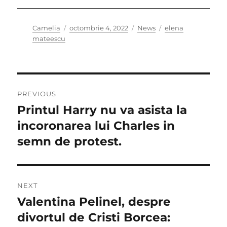
Author
Posted
Categories
Tags
Camelia
octombrie 4, 2022
News
elena
on
mateescu
Navigare
PREVIOUS
în
Printul Harry nu va asista la
Previous
post:
incoronarea lui Charles in
articole
semn de protest.
NEXT
Valentina Pelinel, despre
Next
post:
divortul de Cristi Borcea: