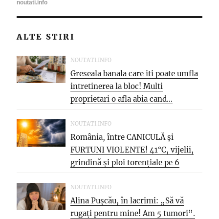
ALTE STIRI
NOUTATI.INFO
Greseala banala care iti poate umfla
intretinerea la bloc! Multi
proprietari o afla abia cand...
NOUTATI.INFO
România, între CANICULĂ și
FURTUNI VIOLENTE! 41°C, vijelii,
grindină și ploi torențiale pe 6
august
NOUTATI.INFO
Alina Pușcău, în lacrimi: „Să vă
rugați pentru mine! Am 5 tumori”.