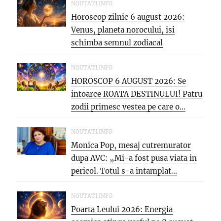
NOUTATI.INFO
Horoscop zilnic 6 august 2026:
Venus, planeta norocului, isi
schimba semnul zodiacal
NOUTATI.INFO
HOROSCOP 6 AUGUST 2026: Se
intoarce ROATA DESTINULUI! Patru
zodii primesc vestea pe care o...
NOUTATI.INFO
Monica Pop, mesaj cutremurator
dupa AVC: „Mi-a fost pusa viata in
pericol. Totul s-a intamplat...
NOUTATI.INFO
Poarta Leului 2026: Energia