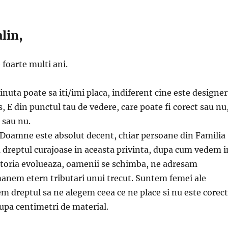
lin,
foarte multi ani.
tinuta poate sa iti/imi placa, indiferent cine este designer
s, E din punctul tau de vedere, care poate fi corect sau nu
 sau nu.
 Doamne este absolut decent, chiar persoane din Familia
 dreptul curajoase in aceasta privinta, dupa cum vedem i
Istoria evolueaza, oamenii se schimba, ne adresam
manem etern tributari unui trecut. Suntem femei ale
em dreptul sa ne alegem ceea ce ne place si nu este corect
upa centimetri de material.