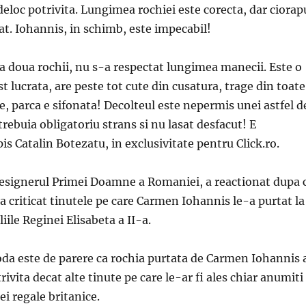
 deloc potrivita. Lungimea rochiei este corecta, dar ciorap
t. Iohannis, in schimb, este impecabil!
-a doua rochii, nu s-a respectat lungimea manecii. Este o
st lucrata, are peste tot cute din cusatura, trage din toate
le, parca e sifonata! Decolteul este nepermis unei astfel d
trebuia obligatoriu strans si nu lasat desfacut! E
pis Catalin Botezatu, in exclusivitate pentru Click.ro.
esignerul Primei Doamne a Romaniei, a reactionat dupa 
a criticat tinutele pe care Carmen Iohannis le-a purtat la
iile Reginei Elisabeta a II-a.
da este de parere ca rochia purtata de Carmen Iohannis 
ivita decat alte tinute pe care le-ar fi ales chiar anumiti
ei regale britanice.