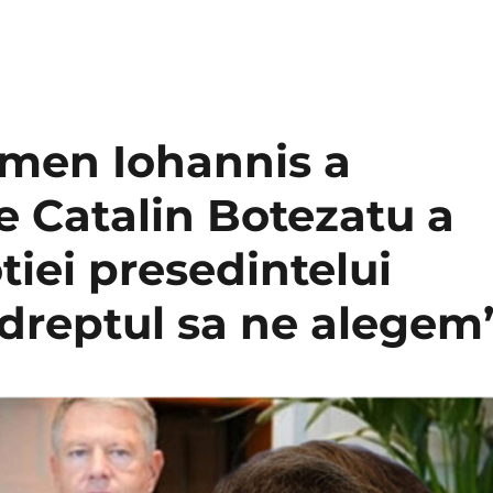
rmen Iohannis a
e Catalin Botezatu a
otiei presedintelui
dreptul sa ne alegem