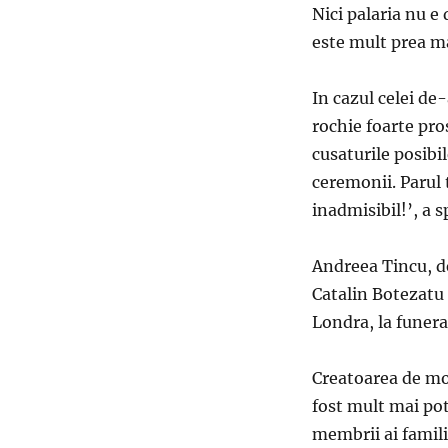
Nici palaria nu e
este mult prea ma
In cazul celei de
rochie foarte pro
cusaturile posibi
ceremonii. Parul 
inadmisibil!’, a s
Andreea Tincu, d
Catalin Botezatu 
Londra, la funeral
Creatoarea de mo
fost mult mai potr
membrii ai famili