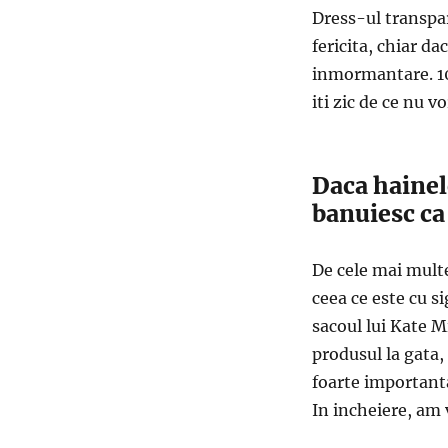
Dress-ul transpa
fericita, chiar da
inmormantare. 10
iti zic de ce nu v
Daca hainele
banuiesc ca 
De cele mai multe
ceea ce este cu s
sacoul lui Kate Mi
produsul la gata, 
foarte important
In incheiere, am 