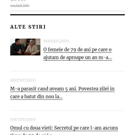
ALTE STIRI
NOUTATI.INFO
O femeie de 79 de ani pe care o
ajutam de aproape un an m-a...
NOUTATI.INFO
M-a parasit cand aveam 5 ani. Povestea zilei in
care a batut din nou la...
NOUTATI.INFO
Omul cu doua vieti: Secretul pe care l-am ascuns