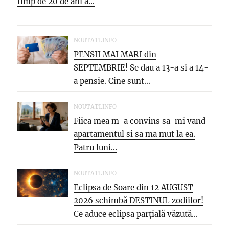
timp de 20 de ani a...
NOUTATI.INFO
PENSII MAI MARI din
SEPTEMBRIE! Se dau a 13-a si a 14-
a pensie. Cine sunt...
NOUTATI.INFO
Fiica mea m-a convins sa-mi vand
apartamentul si sa ma mut la ea.
Patru luni...
NOUTATI.INFO
Eclipsa de Soare din 12 AUGUST
2026 schimbă DESTINUL zodiilor!
Ce aduce eclipsa parțială văzută...