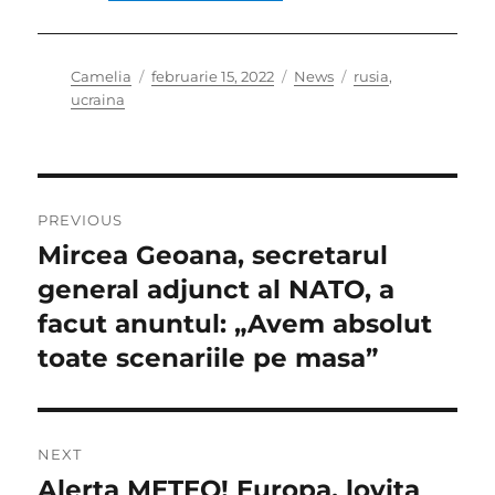
Author
Posted
Categories
Tags
Camelia
februarie 15, 2022
News
rusia
,
on
ucraina
Navigare
PREVIOUS
în
Mircea Geoana, secretarul
Previous
post:
general adjunct al NATO, a
articole
facut anuntul: „Avem absolut
toate scenariile pe masa”
NEXT
Alerta METEO! Europa, lovita
Next