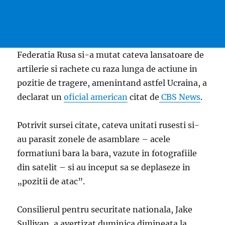
Federatia Rusa si-a mutat cateva lansatoare de
artilerie si rachete cu raza lunga de actiune in
pozitie de tragere, amenintand astfel Ucraina, a
declarat un
oficial american
citat de
CBS News
.
Potrivit sursei citate, cateva unitati rusesti si-
au parasit zonele de asamblare – acele
formatiuni bara la bara, vazute in fotografiile
din satelit – si au inceput sa se deplaseze in
„pozitii de atac”.
Consilierul pentru securitate nationala, Jake
Sullivan, a avertizat duminica dimineata la