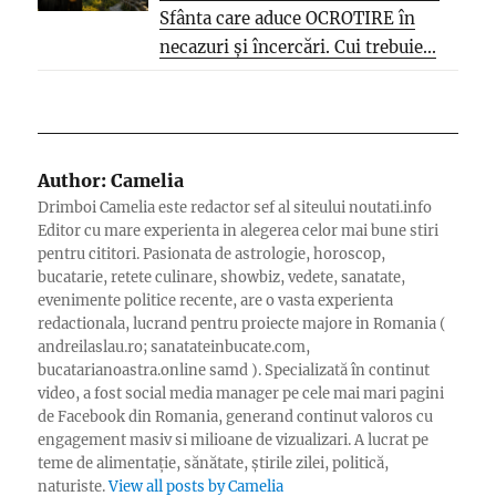
Sfânta care aduce OCROTIRE în
necazuri și încercări. Cui trebuie...
Author:
Camelia
Drimboi Camelia este redactor sef al siteului noutati.info
Editor cu mare experienta in alegerea celor mai bune stiri
pentru cititori. Pasionata de astrologie, horoscop,
bucatarie, retete culinare, showbiz, vedete, sanatate,
evenimente politice recente, are o vasta experienta
redactionala, lucrand pentru proiecte majore in Romania (
andreilaslau.ro; sanatateinbucate.com,
bucatarianoastra.online samd ). Specializată în continut
video, a fost social media manager pe cele mai mari pagini
de Facebook din Romania, generand continut valoros cu
engagement masiv si milioane de vizualizari. A lucrat pe
teme de alimentație, sănătate, știrile zilei, politică,
naturiste.
View all posts by Camelia