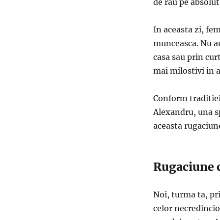
de rau pe absolut
In aceasta zi, fe
munceasca. Nu au 
casa sau prin cur
mai milostivi in a
Conform traditiei
Alexandru, una sp
aceasta rugaciun
Rugaciune c
Noi, turma ta, pr
celor necredincio