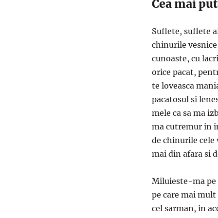
Cea mai put
Suflete, suflete 
chinurile vesnice
cunoaste, cu lacr
orice pacat, pent
te loveasca mania
pacatosul si lene
mele ca sa ma iz
ma cutremur in in
de chinurile cele
mai din afara si d
Miluieste-ma pe 
pe care mai mult d
cel sarman, in ac