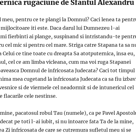
ernica rugaciune de Sfantul Alexandru
al meu, pentru ce te plangi la Domnul? Caci lenea ta pentr
 mijlocitoare iti este. Daca darul lui Dumnezeu l-ai
imi fierbinti ai plange, suspinand si intristandu-te pentr
ru cel mic si pentru cel mare. Striga catre Stapana ta sa n
 Celui ce tine toate cu dreapta Sa atotputernica, insa eu,
sul, cel ce am limba vicleana, cum ma voi ruga Stapanei
baveasca Domnul de infricosata Judecata? Caci tot timpul
ima mea cugetand la infricosata Judecata ca sa fiu izbav
 vesnice si de viermele cel neadormit si de intunericul cel
e flacarile cele nestinse.
mine, pacatosul robul Tau (numele), ca pe Pavel Apostolu
ecat pe toti l-ai iubit, si nu intoarce fata Ta de la mine,
ea Zi infricosata de care se cutremura sufletul meu si se