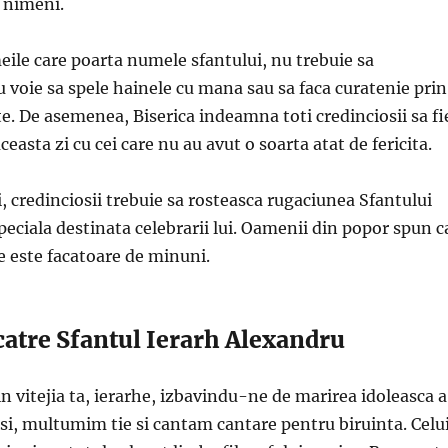
 nimeni.
meile care poarta numele sfantului, nu trebuie sa
voie sa spele hainele cu mana sau sa faca curatenie prin
te. De asemenea, Biserica indeamna toti credinciosii sa fi
ceasta zi cu cei care nu au avut o soarta atat de fericita.
, credinciosii trebuie sa rosteasca rugaciunea Sfantului
eciala destinata celebrarii lui. Oamenii din popor spun c
e este facatoare de minuni.
atre Sfantul Ierarh Alexandru
in vitejia ta, ierarhe, izbavindu-ne de marirea idoleasca a
si, multumim tie si cantam cantare pentru biruinta. Celu