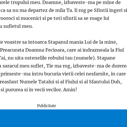
arele trupului meu. Doamne, izbaveste-ma pe mine de
 ca sa nu ma departez de mila Ta. Ii rog pe Sfintii ingeri s
oroci si mucenici si pe toti sfintii sa se roage lui
 sufletul meu.
e voastre sa intoarca Stapanul mania Lui de la mine,
, Preacurata Doamna Fecioara, care ai indrazneala la Fiul
Tai, nu uita ostenelile robului tau (numele). Stapane
n saracul meu suflet, Tie ma rog, izbaveste-ma de durere
 primeste-ma intru bucuria vietii celei nesfarsite, in care
easfant Numele Tatalui si al Fiului si al Sfantului Duh,
i pururea si in vecii vecilor. Amin!
Publicitate