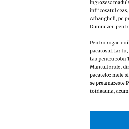
ingrozesc madul
infricosatul ceas,
Arhangheli, pe pro
Dumnezeu pentru
Pentru rugaciunil
pacatosul. Iar tu
tau pentru robii 
Mantuitorule, di
pacatelor mele si
se preamareste Pr
totdeauna, acum s