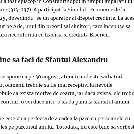
u a fost episcop in Constantinopol in timpul imparatului
re (313-337). A participat la Sinodul I Ecumenic de la
25, dovedindu-se un aparator al dreptei credinte. La ace
 pe Arie, unul din preotii sai slujitori, care incepuse sa
ura neconforma cu traditia si credinta Bisericii.
ine sa faci de Sfantul Alexandru
i, se spune ca pe 30 august, atunci cand este sarbatori
, oamenii trebuie sa fie mai receptivi la nevoile
ebuie sa exista motive de cearta, iar daca exista, ele treb
 contrar, o vei duce intr-o sfada pana la sfarsitul anului.
e este ziua perfecta de a cadea la pace cu persoanele cu
eles pe parcursul anului. Totodata, nu este bine sa vorbes