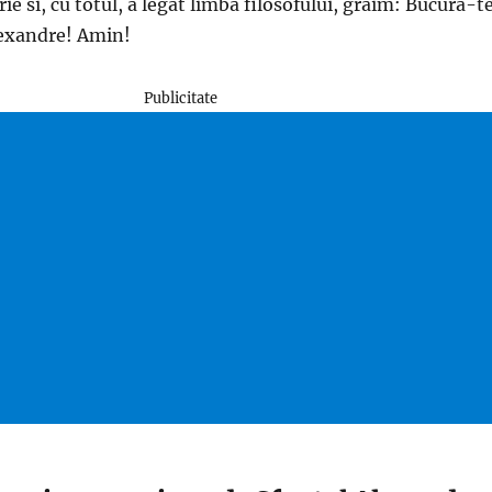
ie si, cu totul, a legat limba filosofului, graim: Bucura-te
lexandre! Amin!
Publicitate