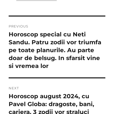
Navigare
PREVIOUS
în
Horoscop special cu Neti
Previous
post:
Sandu. Patru zodii vor triumfa
articole
pe toate planurile. Au parte
doar de belsug. In sfarsit vine
si vremea lor
NEXT
Horoscop august 2024, cu
Next
post:
Pavel Globa: dragoste, bani,
cariera. 3 zodii vor straluci