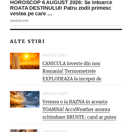
ALTE STIRI
NOUTATI.INFO
CANICULA loveste din nou
Romania! Termometrele
EXPLODEAZA la inceput de
saptamana: aproape 40°C si
PARJOL...
NOUTATI.INFO
Vremea o ia RAZNA in aceasta
TOAMNA! AccuWeather anunta
schimbare BRUSTE: cand ar putea
veni...
NOUTATI.INFO