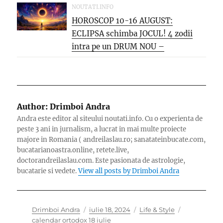
NOUTATI.INFO
HOROSCOP 10-16 AUGUST:
ECLIPSA schimba JOCUL! 4 zodii
intra pe un DRUM NOU –
oportunitati...
Author:
Drimboi Andra
Andra este editor al siteului noutati.info. Cu o experienta de
peste 3 ani in jurnalism, a lucrat in mai multe proiecte
majore in Romania ( andreilaslau.ro; sanatateinbucate.com,
bucatarianoastra.online, retete.live,
doctorandreilaslau.com. Este pasionata de astrologie,
bucatarie si vedete.
View all posts by Drimboi Andra
Author
Posted
Categories
Tags
Drimboi Andra
iulie 18, 2024
Life & Style
on
calendar ortodox 18 iulie