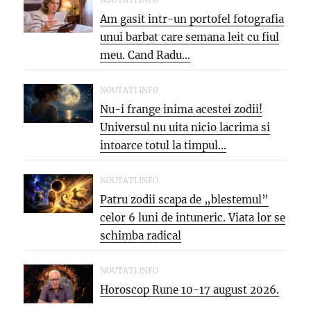
Am gasit intr-un portofel fotografia
unui barbat care semana leit cu fiul
meu. Cand Radu...
NOUTATI.INFO
Nu-i frange inima acestei zodii!
Universul nu uita nicio lacrima si
intoarce totul la timpul...
NOUTATI.INFO
Patru zodii scapa de „blestemul”
celor 6 luni de intuneric. Viata lor se
schimba radical
NOUTATI.INFO
Horoscop Rune 10-17 august 2026.