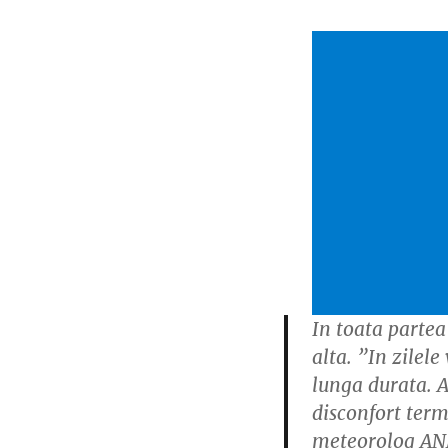
In toata partea 
alta. ”In zilele
lunga durata. A
disconfort term
meteorolog A