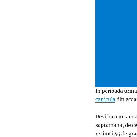
In perioada urma
canicula
din aceas
Desi inca nu am a
saptamana, de cel
resimti 45 de gra