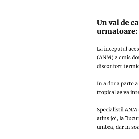
Un val de c
urmatoare: 
La inceputul ace
(ANM) a emis dou
disconfort termic
In a doua parte a
tropical se va int
Specialistii ANM 
atins joi, la Bucu
umbra, dar in soa