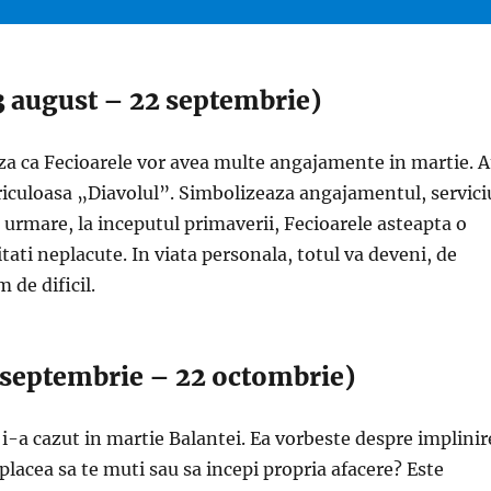
3 august – 22 septembrie)
aza ca Fecioarele vor avea multe angajamente in martie. 
riculoasa „Diavolul”. Simbolizeaza angajamentul, servici
n urmare, la inceputul primaverii, Fecioarele asteapta o
tati neplacute. In viata personala, totul va deveni, de
de dificil.
 septembrie – 22 octombrie)
e i-a cazut in martie Balantei. Ea vorbeste despre implinir
 placea sa te muti sau sa incepi propria afacere? Este