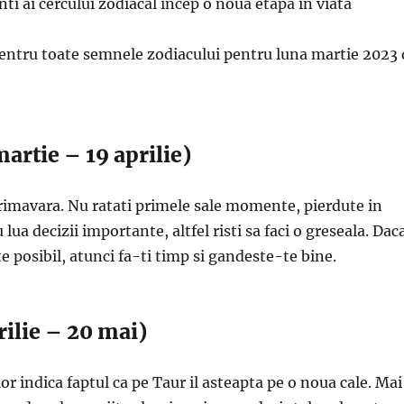
ti ai cercului zodiacal incep o noua etapa in viata
entru toate semnele zodiacului pentru luna martie 2023 
artie – 19 aprilie)
rimavara. Nu ratati primele sale momente, pierdute in
u lua decizii importante, altfel risti sa faci o greseala. Dac
te posibil, atunci fa-ti timp si gandeste-te bine.
rilie – 20 mai)
lor indica faptul ca pe Taur il asteapta pe o noua cale. Mai