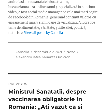
andreilaslau.ro; sanatateinbucate.com,
bucatarianoastra.online samd ). Specializată în continut
video, a fost social media manager pe cele mai mari pagini
de Facebook din Romania, generand continut valoros cu
engagement masiv si milioane de vizualizari. A lucrat pe
teme de alimentație, sănătate, știrile zilei, politică,
naturiste.
View all posts by Camelia
Author
Posted
Categories
Tags
Camelia
decembrie 2, 2021
News
on
alexandru rafila
,
varianta Omicron
Navigare
PREVIOUS
în
Ministrul Sanatatii, despre
Previous
post:
vaccinarea obligatorie in
articole
Romania: „Ati vazut ca si