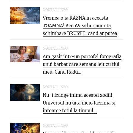
saptamana: aproape 40°C si
PARJOL...
NOUTATI.INFO
Vremea o ia RAZNA in aceasta
TOAMNA! AccuWeather anunta
schimbare BRUSTE: cand ar putea
veni...
NOUTATI.INFO
Am gasit intr-un portofel fotografia
unui barbat care semana leit cu fiul
meu. Cand Radu...
NOUTATI.INFO
Nu-i frange inima acestei zodii!
Universul nu uita nicio lacrima si
intoarce totul la timpul...
NOUTATI.INFO