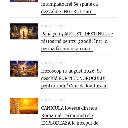
intamplatoare! Se spune ca
dezvaluie INGERUL care...
NOUTATI.INFO
Până pe 15 AUGUST, DESTINUL se
răstoarnă pentru 3 zodii! Într-o
perioadă cum n-au mai...
NOUTATI.INFO
Horoscop 10 august 2026. Se
deschid PORTILE NOROCULUI
pentru zodii! Cine da lovitura in
cariera...
NOUTATI.INFO
CANICULA loveste din nou
Romania! Termometrele
EXPLODEAZA la inceput de