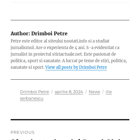
Author:
Drimboi Petre
Petre este editor al siteului noutati.info si a studiat
jurnalismul. Are o experienta de 4 ani. S-a evidentiat ca
jurnalist in proiectul stiriactuale.net. Este pasionat de
politica, sport si sanatate. A lucrat pe teme de stiri, politica,
sanatate si sport.
View all posts by Drimboi Petre
Author
Posted
Categories
Tags
Drimboi Petre
aprilie 8, 2024
News
ilie
on
serbanescu
Navigare
PREVIOUS
în