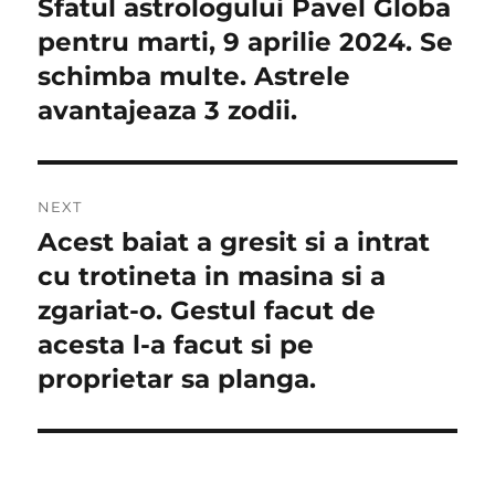
Sfatul astrologului Pavel Globa
Previous
post:
pentru marti, 9 aprilie 2024. Se
articole
schimba multe. Astrele
avantajeaza 3 zodii.
NEXT
Acest baiat a gresit si a intrat
Next
post:
cu trotineta in masina si a
zgariat-o. Gestul facut de
acesta l-a facut si pe
proprietar sa planga.