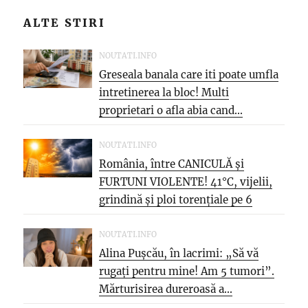
ALTE STIRI
NOUTATI.INFO
Greseala banala care iti poate umfla
intretinerea la bloc! Multi
proprietari o afla abia cand...
NOUTATI.INFO
România, între CANICULĂ și
FURTUNI VIOLENTE! 41°C, vijelii,
grindină și ploi torențiale pe 6
august
NOUTATI.INFO
Alina Pușcău, în lacrimi: „Să vă
rugați pentru mine! Am 5 tumori”.
Mărturisirea dureroasă a...