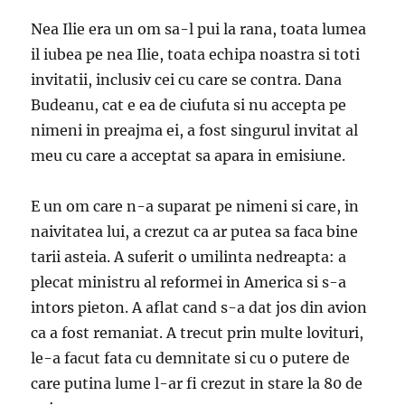
Nea Ilie era un om sa-l pui la rana, toata lumea
il iubea pe nea Ilie, toata echipa noastra si toti
invitatii, inclusiv cei cu care se contra. Dana
Budeanu, cat e ea de ciufuta si nu accepta pe
nimeni in preajma ei, a fost singurul invitat al
meu cu care a acceptat sa apara in emisiune.
E un om care n-a suparat pe nimeni si care, in
naivitatea lui, a crezut ca ar putea sa faca bine
tarii asteia. A suferit o umilinta nedreapta: a
plecat ministru al reformei in America si s-a
intors pieton. A aflat cand s-a dat jos din avion
ca a fost remaniat. A trecut prin multe lovituri,
le-a facut fata cu demnitate si cu o putere de
care putina lume l-ar fi crezut in stare la 80 de