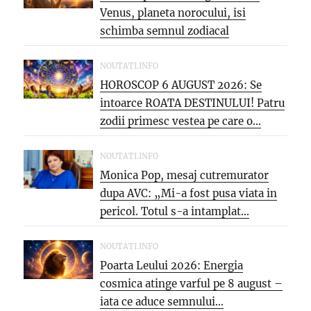
Venus, planeta norocului, isi
schimba semnul zodiacal
NOUTATI.INFO
HOROSCOP 6 AUGUST 2026: Se
intoarce ROATA DESTINULUI! Patru
zodii primesc vestea pe care o...
NOUTATI.INFO
Monica Pop, mesaj cutremurator
dupa AVC: „Mi-a fost pusa viata in
pericol. Totul s-a intamplat...
NOUTATI.INFO
Poarta Leului 2026: Energia
cosmica atinge varful pe 8 august –
iata ce aduce semnului...