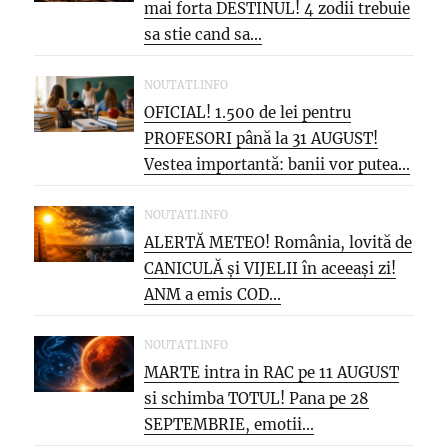
mai forta DESTINUL! 4 zodii trebuie
sa stie cand sa...
NOUTATI.INFO
OFICIAL! 1.500 de lei pentru
PROFESORI până la 31 AUGUST!
Vestea importantă: banii vor putea...
NOUTATI.INFO
ALERTĂ METEO! România, lovită de
CANICULĂ și VIJELII în aceeași zi!
ANM a emis COD...
NOUTATI.INFO
MARTE intra in RAC pe 11 AUGUST
si schimba TOTUL! Pana pe 28
SEPTEMBRIE, emotii...