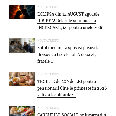
NOUTATI.INFO
ECLIPSA din 12 AUGUST zguduie
IUBIREA! Relatiile sunt puse la
INCERCARE, iar pentru unele zodii...
NOUTATI.INFO
Sotul meu mi-a spus ca pleaca la
Brasov cu fratele lui. A doua zi,
fratele...
NOUTATI.INFO
TICHETE de 200 de LEI pentru
pensionari! Cine le primeste in 2026
si lista localitatilor...
NOUTATI.INFO
CARDURILE SOCIALE se incarca din