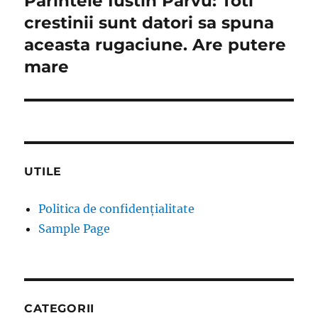
Parintele Iustin Parvu: Toti
post:
crestinii sunt datori sa spuna
aceasta rugaciune. Are putere
mare
UTILE
Politica de confidențialitate
Sample Page
CATEGORII