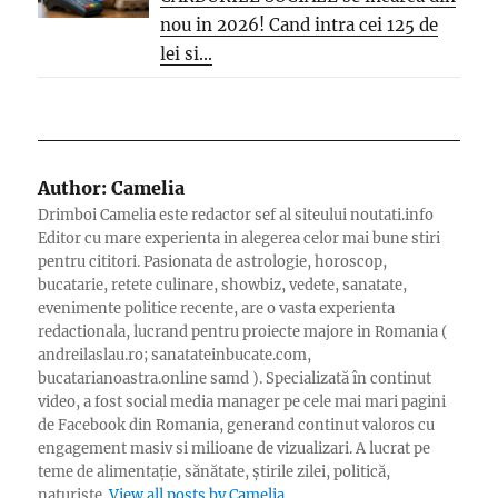
nou in 2026! Cand intra cei 125 de
lei si...
Author:
Camelia
Drimboi Camelia este redactor sef al siteului noutati.info
Editor cu mare experienta in alegerea celor mai bune stiri
pentru cititori. Pasionata de astrologie, horoscop,
bucatarie, retete culinare, showbiz, vedete, sanatate,
evenimente politice recente, are o vasta experienta
redactionala, lucrand pentru proiecte majore in Romania (
andreilaslau.ro; sanatateinbucate.com,
bucatarianoastra.online samd ). Specializată în continut
video, a fost social media manager pe cele mai mari pagini
de Facebook din Romania, generand continut valoros cu
engagement masiv si milioane de vizualizari. A lucrat pe
teme de alimentație, sănătate, știrile zilei, politică,
naturiste.
View all posts by Camelia