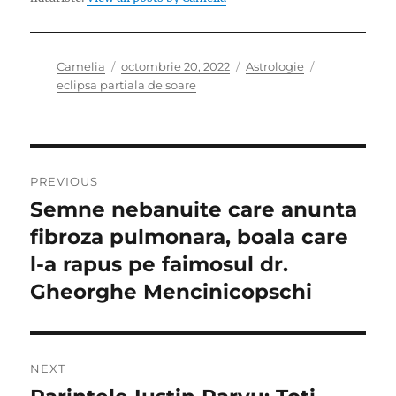
Author
Posted
Categories
Tags
Camelia
octombrie 20, 2022
Astrologie
on
eclipsa partiala de soare
Navigare
PREVIOUS
în
Semne nebanuite care anunta
Previous
post:
fibroza pulmonara, boala care
articole
l-a rapus pe faimosul dr.
Gheorghe Mencinicopschi
NEXT
Next