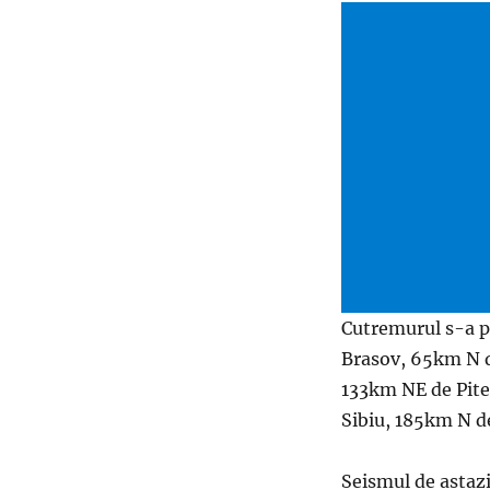
Cutremurul s-a p
Brasov, 65km N d
133km NE de Pites
Sibiu, 185km N d
Seismul de astazi