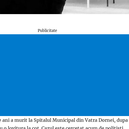
Publicitate
 ani a murit la Spitalul Municipal din Vatra Dornei, dupa
u o lovitura la cot. Cazul este cercetat acum de politisti,