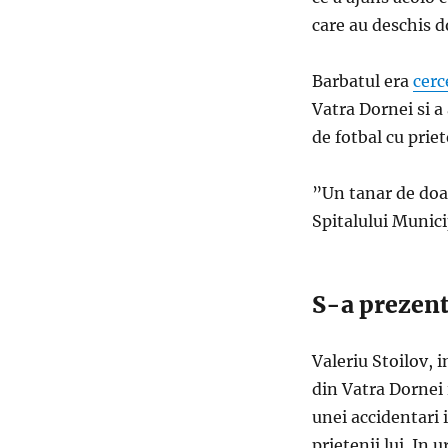
care au deschis d
Barbatul era
cerc
Vatra Dornei si a 
de fotbal cu priet
”Un tanar de doar
Spitalului Munici
S-a prezenta
Valeriu Stoilov, 
din Vatra Dornei 
unei accidentari 
prietenii lui. In 