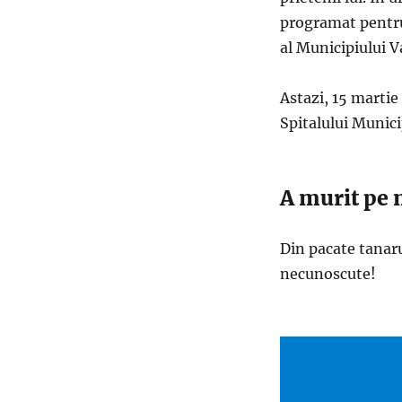
programat pentru 
al Municipiului V
Astazi, 15 martie
Spitalului Munici
A murit pe 
Din pacate tanaru
necunoscute!