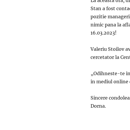
La aceasta ora, d
Stan a fost conta
pozitie manageria
nimic pana la afl
16.03.2023!
Valeriu Stoilov a
cercetator la C
„Odihneste-te in 
in mediul online d
Sincere condolea
Dorna.