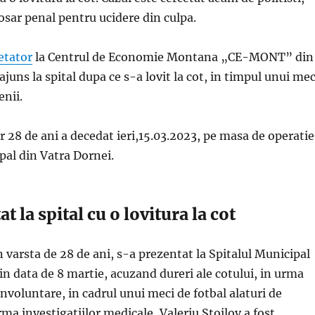
osar penal pentru ucidere din culpa.
etator
la Centrul de Economie Montana „CE-MONT” din
ajuns la spital dupa ce s-a lovit la cot, in timpul unui mec
enii.
 28 de ani a decedat ieri,15.03.2023, pe masa de operatie
pal din Vatra Dornei.
t la spital cu o lovitura la cot
in varsta de 28 de ani, s-a prezentat la Spitalul Municipal
in data de 8 martie, acuzand dureri ale cotului, in urma
involuntare, in cadrul unui meci de fotbal alaturi de
urma investigatiilor medicale, Valeriu Stoilov a fost