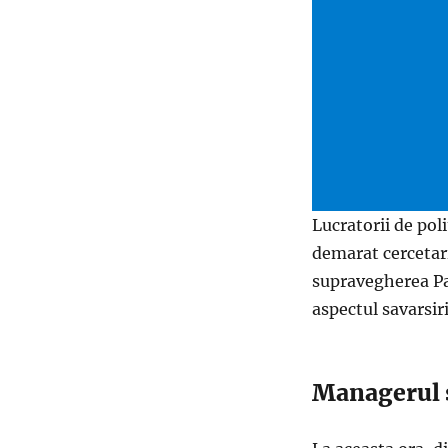
Lucratorii de pol
demarat cercetari
supravegherea Pa
aspectul savarsiri
Managerul sp