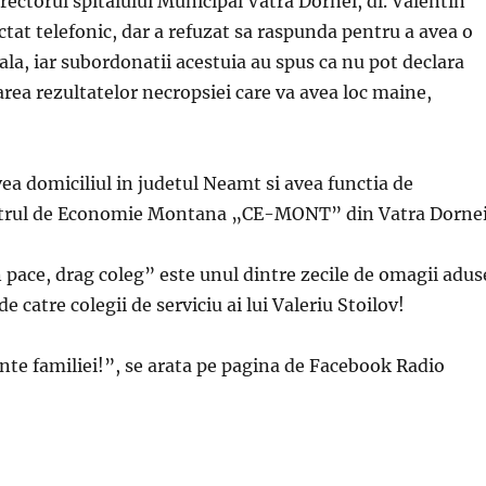
irectorul spitalului Municipal Vatra Dornei, dl. Valentin
ctat telefonic, dar a refuzat sa raspunda pentru a avea o
la, iar subordonatii acestuia au spus ca nu pot declara
area rezultatelor necropsiei care va avea loc maine,
vea domiciliul in judetul Neamt si avea functia de
entrul de Economie Montana „CE-MONT” din Vatra Dornei
pace, drag coleg” este unul dintre zecile de omagii adus
e catre colegii de serviciu ai lui Valeriu Stoilov!
nte familiei!”, se arata pe pagina de Facebook Radio