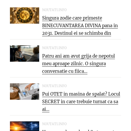
NOUTATI.INFO
Singura zodie care primeste
BINECUVANTAREA DIVINA pana in
2031. Destinul ei se schimba din
temelii,...
NOUTATI.INFO
Patru ani am avut grija de nepotul
meu aproape zilnic. O singura
conversatie cu fiica...
NOUTATI.INFO
Pui OTET in masina de spalat? Locul
SECRET in care trebuie turnat ca sa
ai...
NOUTATI.INFO