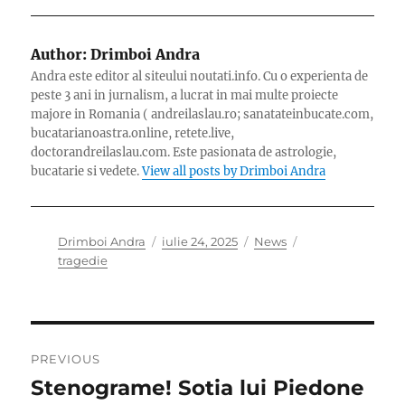
Author:
Drimboi Andra
Andra este editor al siteului noutati.info. Cu o experienta de
peste 3 ani in jurnalism, a lucrat in mai multe proiecte
majore in Romania ( andreilaslau.ro; sanatateinbucate.com,
bucatarianoastra.online, retete.live,
doctorandreilaslau.com. Este pasionata de astrologie,
bucatarie si vedete.
View all posts by Drimboi Andra
Author
Posted
Categories
Tags
Drimboi Andra
iulie 24, 2025
News
on
tragedie
Navigare
PREVIOUS
în
Stenograme! Sotia lui Piedone
Previous