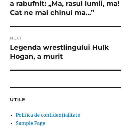
post:
a rabufnit: „Ma, rasul lumii, ma!
articole
Cat ne mai chinui ma…”
NEXT
Legenda wrestlingului Hulk
Next
post:
Hogan, a murit
UTILE
Politica de confidențialitate
Sample Page