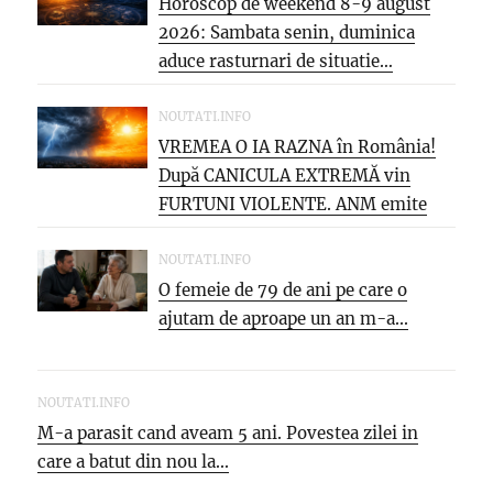
Horoscop de weekend 8-9 august
2026: Sambata senin, duminica
aduce rasturnari de situatie…
NOUTATI.INFO
VREMEA O IA RAZNA în România!
După CANICULA EXTREMĂ vin
FURTUNI VIOLENTE. ANM emite
NOI...
NOUTATI.INFO
O femeie de 79 de ani pe care o
ajutam de aproape un an m-a...
NOUTATI.INFO
M-a parasit cand aveam 5 ani. Povestea zilei in
care a batut din nou la...