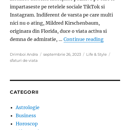
impartaseste pe retelele sociale TikTok si
Instagram. Indiferent de varsta pe care multi
nici nu o ating, Mildred Kirschenbaum,
originara din Florida, duce o viata activa si
„Aceasta fe
demna de admiratie, …
Continue reading
Author
Posted
Categories
Tags
Drimboi Andra
septembrie 26, 2023
Life & Style
on
sfaturi de viata
CATEGORII
Astrologie
Business
Horoscop