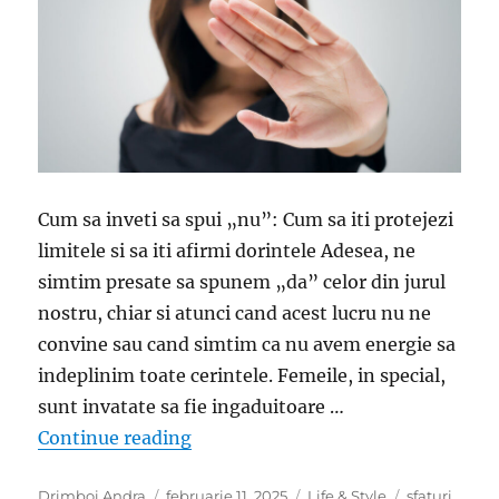
Cum sa inveti sa spui „nu”: Cum sa iti protejezi
limitele si sa iti afirmi dorintele Adesea, ne
simtim presate sa spunem „da” celor din jurul
nostru, chiar si atunci cand acest lucru nu ne
convine sau cand simtim ca nu avem energie sa
indeplinim toate cerintele. Femeile, in special,
sunt invatate sa fie ingaduitoare …
„Invata sa spui „NU” pentru linistea
Continue reading
Author
Posted
Categories
Tags
Drimboi Andra
februarie 11, 2025
Life & Style
sfaturi