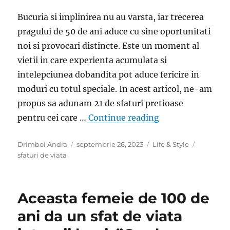
Bucuria si implinirea nu au varsta, iar trecerea
pragului de 50 de ani aduce cu sine oportunitati
noi si provocari distincte. Este un moment al
vietii in care experienta acumulata si
intelepciunea dobandita pot aduce fericire in
moduri cu totul speciale. In acest articol, ne-am
propus sa adunam 21 de sfaturi pretioase
„Ai trecut de 50 d
pentru cei care …
Continue reading
Author
Posted
Categories
Tags
Drimboi Andra
septembrie 26, 2023
Life & Style
on
sfaturi de viata
Aceasta femeie de 100 de
ani da un sfat de viata