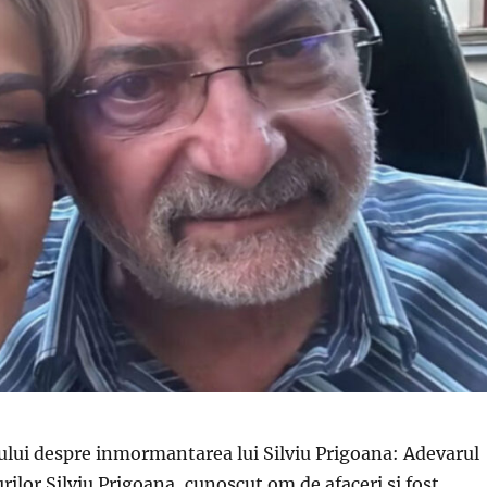
ului despre inmormantarea lui Silviu Prigoana: Adevarul
rilor Silviu Prigoana, cunoscut om de afaceri si fost