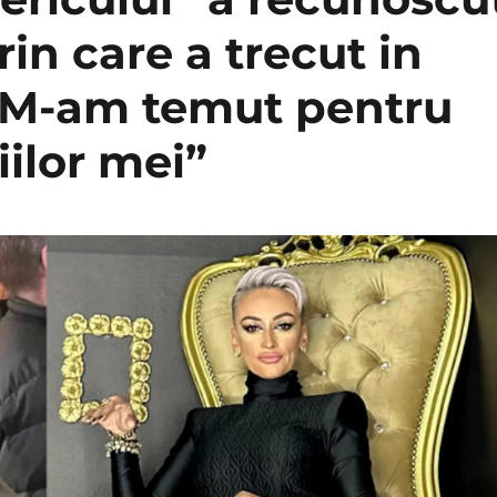
in care a trecut in
 „M-am temut pentru
iilor mei”