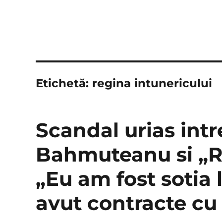
Etichetă:
regina intunericului
Scandal urias int
Bahmuteanu si „Re
„Eu am fost sotia 
avut contracte cu