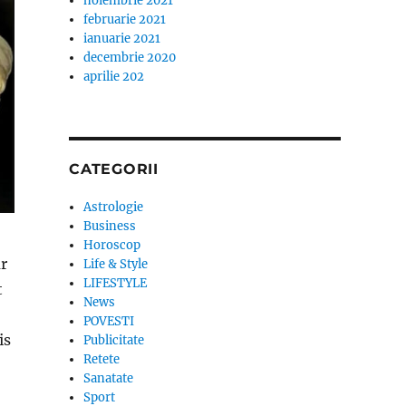
noiembrie 2021
februarie 2021
ianuarie 2021
decembrie 2020
aprilie 202
CATEGORII
Astrologie
Business
Horoscop
ar
Life & Style
LIFESTYLE
t
News
POVESTI
is
Publicitate
Retete
vita de fostul sot. „Regina Intunericului” a recunoscut a
Sanatate
Sport