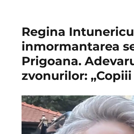
Regina Intunericu
inmormantarea sec
Prigoana. Adevaru
zvonurilor: „Copii