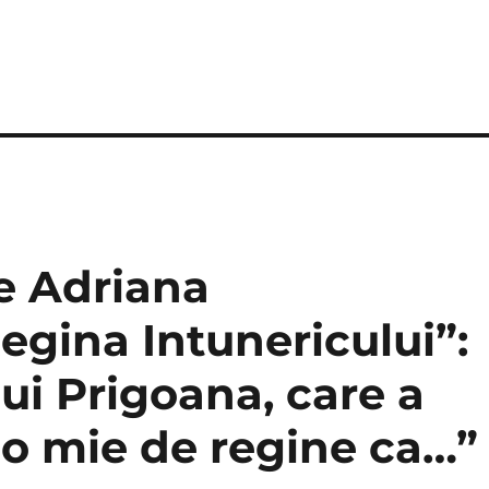
re Adriana
gina Intunericului”:
lui Prigoana, care a
 o mie de regine ca…”