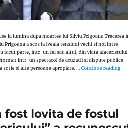
se la lumina dupa moartea lui Silviu Prigoana Trecerea i
viu Prigoana a scos la iveala tensiuni vechi si noi intre
 facut parte, intr-un fel sau altul, din viata afaceristului
sformat intr-un spectacol de acuzatii si dispute publice,
„Sc
a sotie si alte persoane apropiate. …
Continue reading
 fost lovita de fostul
ericului” a recunoscu