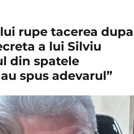
lui rupe tacerea dupa
reta a lui Silviu
l din spatele
i au spus adevarul”