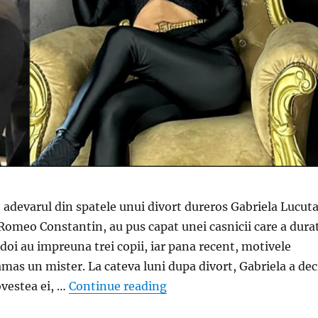
 adevarul din spatele unui divort dureros Gabriela Lucut
, Romeo Constantin, au pus capat unei casnicii care a dura
 doi au impreuna trei copii, iar pana recent, motivele
ramas un mister. La cateva luni dupa divort, Gabriela a dec
„Gabriela Lucutar a fost lo
ovestea ei, …
Continue reading