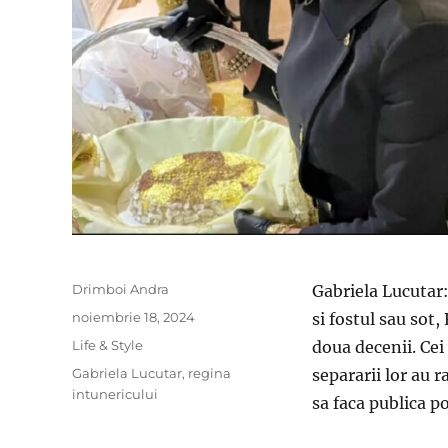
Author
Drimboi Andra
Gabriela Lucutar:
Posted
noiembrie 18, 2024
si fostul sau sot
on
Categories
Life & Style
doua decenii. Cei
Tags
Gabriela Lucutar
,
regina
separarii lor au 
intunericului
sa faca publica p