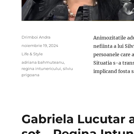
Author
Drimboi Andra
Animozitatile adu
Posted
noiembrie 19, 2024
nefiinta a lui Sil
on
Categories
Life & Style
persoanele care au
Tags
adriana bahmuteanu
,
Situatia s-a tran
regina intunericului
,
silviu
implicand fosta s
prigoana
Gabriela Lucutar a
sot. „Regina Intun