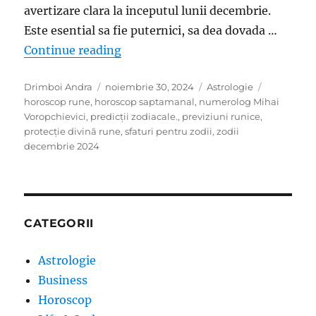
avertizare clara la inceputul lunii decembrie.
Este esential sa fie puternici, sa dea dovada …
„Mihai Voropchievici, horoscop run
Continue reading
Author
Posted
Categories
Tags
Drimboi Andra
noiembrie 30, 2024
Astrologie
on
horoscop rune
,
horoscop saptamanal
,
numerolog Mihai
Voropchievici
,
predicții zodiacale.
,
previziuni runice
,
protecție divină rune
,
sfaturi pentru zodii
,
zodii
decembrie 2024
CATEGORII
Astrologie
Business
Horoscop