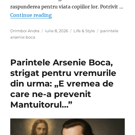
raspunderea pentru viata copiilor lor. Potrivit …
„Arsenie Boca despre greseala pe ca
Continue reading
Author
Posted
Categories
Tags
Drimboi Andra
iulie 8, 2026
Life & Style
parintele
on
arsenie boca
Parintele Arsenie Boca,
strigat pentru vremurile
din urma: „E vremea de
care ne-a prevenit
Mantuitorul…”