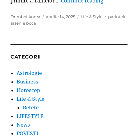
„Parintele Ar
primire a Tainelor …
Continue reading
Author
Posted
Categories
Tags
Drimboi Andra
aprilie 14, 2025
Life & Style
parintele
on
arsenie boca
CATEGORII
Astrologie
Business
Horoscop
Life & Style
Retete
LIFESTYLE
News
POVESTI