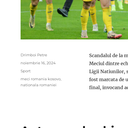
Author
Drimboi Petre
Scandalul de la m
Posted
noiembrie 16, 2024
Meciul dintre ech
on
Categories
Sport
Ligii Natiunilor,
Tags
meci romania kosovo
,
fost marcata de u
nationala romaniei
final, invocand a