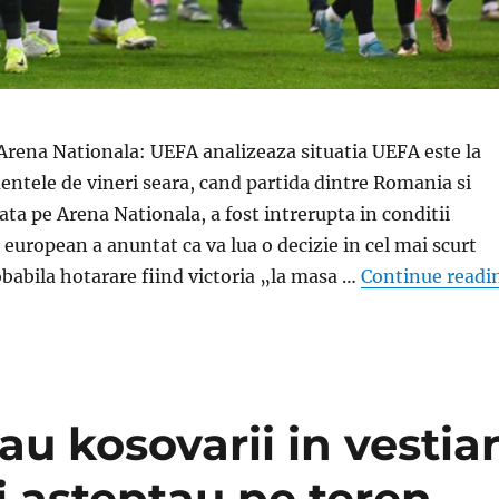
Arena Nationala: UEFA analizeaza situatia UEFA este la
ntele de vineri seara, cand partida dintre Romania si
ta pe Arena Nationala, a fost intrerupta in conditii
 european a anuntat ca va lua o decizie in cel mai scurt
babila hotarare fiind victoria „la masa …
Continue readi
au kosovarii in vestia
i asteptau pe teren