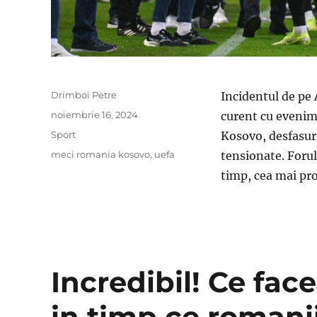
Author
Drimboi Petre
Incidentul de pe 
Posted
noiembrie 16, 2024
curent cu evenime
on
Categories
Sport
Kosovo, desfasura
Tags
meci romania kosovo
,
uefa
tensionate. Forul
timp, cea mai pro
Incredibil! Ce face
in timp ce romani