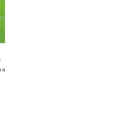
r
a a
aceau kosovarii in vestiar in timp ce romanii asteptau pe