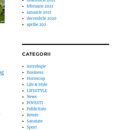
noiembrie 2021
februarie 2021
ianuarie 2021
decembrie 2020
aprilie 202
CATEGORII
Astrologie
„Anuntul UEFA, dupa ce Kosovo a abandonat meciul cu
ng
Business
Horoscop
Life & Style
LIFESTYLE
News
POVESTI
Publicitate
r
Retete
Sanatate
Sport