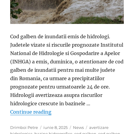
Cod galben de inundatii emis de hidrologi.
Judetele vizate si riscurile prognozate Institutul
National de Hidrologie si Gospodarire a Apelor
(INHGA) a emis, duminica, o atentionare de cod
galben de inundatii pentru mai multe judete
din Romania, ca urmare a precipitatiilor
prognozate pentru urmatoarele 24 de ore.
Hidrologii avertizeaza asupra riscurilor
hidrologice crescute in bazinele …
„Cod galben pentru inundatii in ma
Continue reading
Author
Posted
Categories
Tags
Drimboi Petre
iunie 8, 2025
News
avertizare
on
hidrologica
,
bazine hidrografice
,
cod galben
,
cod galben